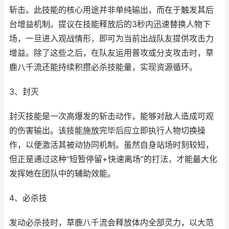
斩击。此技能的核心用途并非单纯输出，而在于触发其后
台增益机制。提议在技能释放后的3秒内迅速替换人物下
场，一旦进入观战情形，即可为当前出战队友提供攻击力
增益。除了这些之后，在队友运用普攻或分支攻击时，草
鹿八千流还能持续积攒必杀技能量，实现资源循环。
3、封灭
封灭技能是一次高爆发的斩击动作，能够对敌人造成可观
的伤害输出。该技能施放完毕后应立即执行人物切换操
作，以便激活其被动协同机制。虽然自身站场时刻较短，
但正是通过这种“短暂停留+快速离场”的打法，才能最大化
发挥她在团队中的辅助效能。
4、必杀技
发动必杀技时，草鹿八千流会释放体内全部灵力，以大范