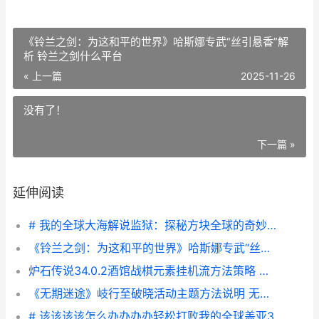
《铃兰之剑：为这和平的世界》哈斯娜专武“丝引悬香”解
析 铃兰之剑什么平台
« 上一篇
2025-11-26
没有了！
下一篇 »
延伸阅读
# 我的全球大海解说监狱：探秘方块全球的奇妙冒险
《铃兰之剑：为这和平的世界》哈斯娜专武“丝引悬香”解析 铃兰之剑什么平台
炉石传说34.0.2酒馆战棋元素挂机流方法策略 炉石传说酒馆最新版本
《无期迷途》岐行至破晓活动主题方法说明 无期迷途tap
# 该该该该怎么办办办办轻松打败我的全球盖亚3