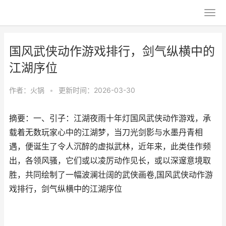
国风武侠动作游戏排行，剑气纵横中的
江湖序位
作者：
火锅
•
更新时间：2026-03-30
摘要：一、引子：江湖夜雨十年灯国风武侠动作游戏，承
载着无数玩家心中的江湖梦，当刀光剑影与水墨丹青相
遇，便诞生了令人沉醉的虚拟武林，近年来，此类佳作频
出，各领风骚，它们或以凌厉动作见长，或以深邃意境取
胜，共同绘制了一幅波澜壮阔的武侠画卷,国风武侠动作游
戏排行，剑气纵横中的江湖序位