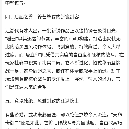
中坚位置。
四、后起之秀：锋芒毕露的新锐剑客
江湖代有才人出，一批新锐作品正以独特锋芒吸引目光，
“暖雪”以其迅猛的节奏，丰富的build构建，打造出爽快无
比的暗黑国风动作体验，飞剑穿梭，特效绚烂，令人大呼
过瘾，而“嗜血印”则凭借其高度的自由度和硬核的战斗，在
玩家社群中积累了扎实口碑，它不断进化，招式华丽且挑
战十足，这些后起之秀，或许在体量或叙事上稍逊，却在
玩法创意或核心战斗的专注度上，展现了惊人的潜力，它
们是江湖未来的希望。
五、意境独绝：风雅别致的江湖隐士
有些游戏，武功未必最强，却以绝佳意境令人流连，“天命
奇御二”便是如此，它将动作战斗与海量谜题、自由探索巧