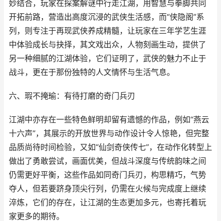
妙结合，玩家在探案解谜中行走江湖，用智慧与拳脚共同
开拓前路，营造出高度沉浸的武侠生活感，而“侠隐阁”系
列，则专注于再现武侠养成精髓，让玩家在三年学艺生涯
中体验成长与抉择，其文戏出众，人物刻画生动，提供了
另一种细腻的江湖体验，它们证明了，武侠的魅力不止于
战斗，更在于那份独特的人文情怀与生活气息。
六、瑕不掩瑜：有待打磨的奇门兵刃
江湖中亦存在一些特色鲜明却留有遗憾的作品，例如“燕云
十六声”，其展示的开放世界与动作设计令人惊艳，但完整
品质尚待时间检验，又如“仙剑奇侠传七”，在动作化转型上
做出了勇敢尝试，画面优美，但战斗深度与传统韵味之间
仍需更好平衡，这些作品如同奇门兵刃，构思精巧，气势
夺人，但若要跻身顶尖行列，仍需在火候与完成度上继续
淬炼，它们的存在，让江湖的生态更加多元，也寄托着玩
家更多的期待。