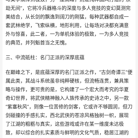
劫无间”，它将冷兵器格斗的深度与多人竞技的变幻莫测完
美结合，从长剑的飘逸到阔刀的刚猛，每种武器都自成一
套武林绝学，飞索纵横，地形利用，让每场对决都充满意
外与惊喜，此二者，一为单机体验的极致，一为多人竞技
的典范，并列魁首当之无愧。
三、中流砥柱：名门正派的深厚底蕴
在巅峰之下，是底蕴深厚的名门正派之作，“古剑奇谭三”便
属此类，其战斗系统虽非纯粹硬核，但流畅连贯，兼具策
略与操作，更可贵的是，它构建了一个宏大而考究的华夏
奇幻世界，将武侠精神融入人族传承的史诗之中，另一款
“紫塞秋风”，则像一位苦修的剑客，它或许不够圆润，但刀
剑碰撞的手感扎实，西北武侠的苍凉风格独树一帜，展现
了江湖的粗粝与真实，这些游戏或许在某一维度未达极
致，却以综合的扎实素质与鲜明的文化气质，稳居江湖的