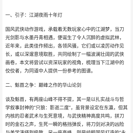
一、引子：江湖夜雨十年灯
国风武侠动作游戏，承载着无数玩家心中的江湖梦，当刀
光剑影与水墨丹青相遇，便诞生了令人沉醉的虚拟武林，
近年来，此类佳作频出，各领风骚，它们或以凌厉动作见
长，或以深邃意境取胜，共同绘制了一幅波澜壮阔的武侠
画卷，本文将尝试以资深玩家的视角，梳理当下江湖中的
佼佼者，为同道中人提供一份参考的图谱。
二、魁首之争：巅峰之作的华山论剑
谈及魁首，有两座山峰不得不提，其一是以扎实战斗与哲
学叙事封神的“只狼：影逝二度”，虽背景设定在东瀛，但其
内核的忍者武术与生死意境，与武侠精神高度共鸣，拼刀
时的金石之声，生死一瞬的格挡弹反，将刀剑对决的凶险
与美学演绎到极致，另一座高峰，则是纯粹国风打造的“永