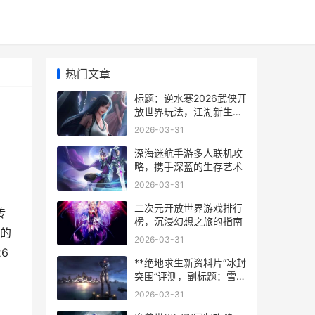
热门文章
标题：逆水寒2026武侠开
放世界玩法，江湖新生代
的全景绘卷副标题：从呼
2026-03-31
吸到心跳的沉浸式武侠宇
宙
深海迷航手游多人联机攻
略，携手深蓝的生存艺术
2026-03-31
二次元开放世界游戏排行
传
榜，沉浸幻想之旅的指南
的
2026-03-31
6
**绝地求生新资料片“冰封
突围”评测，副标题：雪原
危机与战术革命**
2026-03-31