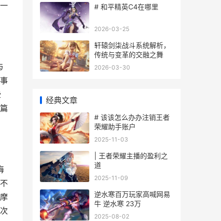
一
# 和平精英C4在哪里
2026-03-25
轩辕剑柒战斗系统解析，
传统与变革的交融之舞
与
2026-03-30
事
些
经典文章
篇
# 该该怎么办办注销王者
荣耀助手账户
2025-11-03
| 王者荣耀主播的盈利之
道
晦
2025-11-09
不
逆水寒百万玩家高喊网易
摩
牛 逆水寒 23万
次
2025-08-02