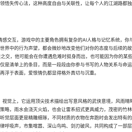
领悟失传心法，这种高度自由与关联性，让每个人的江湖路都独
情感交互，游戏中的主要角色拥有复杂的AI人格与记忆系统，你
世界中的行为声望，都会微妙地改变他们对你的态度与后续的故
逆之交，他可能会在你遭遇危难时挺身而出，也可能因为你的某
仅是清单上的条目，而是一段段由你参与书写的人物关系与命运
再浮于表面，爱恨情仇都显得格外真切与沉重。
圣，视觉上，它运用顶尖技术描绘出写意风格的武侠意境，风雨晴
策略，雨水会浇灭火焰，也会让雷系招式更具威力，茂密的竹林
听觉层面更是精雕细琢，不同材质的衣物在奔跑时会发出特有的
律呼吸声，市集喧嚣、深山鸟鸣、剑刃破风，共同构成了一部层