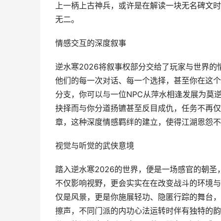
上一柄上古神兵，或许是在解读一块无名碑文时
无二。
情感交互的深度叙事
逆水寒2026将叙事权部分交给了玩家与世界的
他们的每一次对话、每一个选择，甚至你在这个
分支，你可以与一位NPC从萍水相逢发展为莫
抉择而与你分道扬镳甚至反目成仇，任务不再仅
章，这种深度情感羁绊的建立，使得江湖恩怨不
视觉与听觉的武侠意境
踏入逆水寒2026的世界，便是一场感官的朝
不仅影响视野，更会实实在在改变战斗的环境与
仅是风景，更是你施展轻功、隐匿行踪的舞台，
擦声，不同门派的内功心法运转时伴有独特的韵