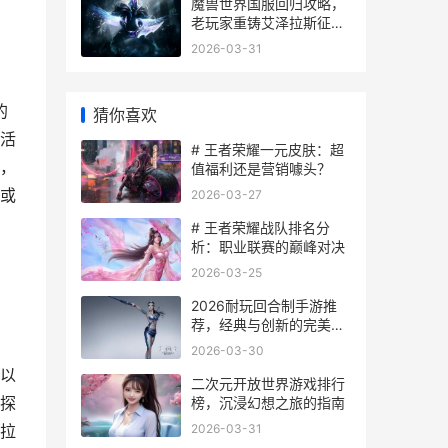
魔兽世界国服回归攻略，
老玩家重铸艾泽拉斯征程
指南
2026-03-31
的
猜你喜欢
活
# 王者荣耀一元皮肤：超
，
值福利还是营销噱头？
或
2026-03-27
# 王者荣耀战队排名分
析：职业联赛的巅峰对决
2026-03-25
2026耐玩回合制手游推
荐，经典与创新的完美融
合
2026-03-30
以
二次元开放世界游戏排行
探
榜，沉浸幻想之旅的指南
2026-03-31
拉