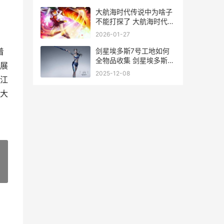
大航海时代传说中为啥子
不能打探了 大航海时代传
说辅助挂机软件
2026-01-27
剑星埃多斯7号工地如何
着
全物品收集 剑星埃多斯7
展
号密码箱
2025-12-08
江
大
»