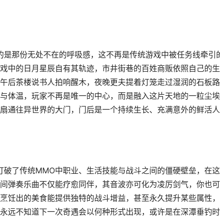
迷的是那份无处不在的呼吸感，这不再是传统游戏中被任务线牵引
戏中的日月星辰自有其轨迹，市井街巷的百姓商贩依照自己的生
午后茶楼说书人拍响醒木，夜晚更夫提着灯笼走过湿润的石板路
与体温，玩家不再是唯一的中心，而是融入这片天地的一粒尘埃
扇通往异世界的大门，门后是一个持续生长、充满意外的鲜活人
底打破了传统MMO中职业、生活技能与战斗之间的僵硬壁垒，在这
间弹奏乐曲不仅能疗愈同伴，其音波亦可化为凌厉剑气，你也可
烹饪出的美食能提供独特的战斗增益，甚至永久提升某些属性，
永远不知道下一次奇遇会以何种形式出现，或许是在深潭垂钓时