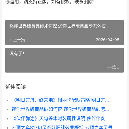
修运用，请支持正版，如有侵权，联系删除！
迷你世界硫黄晶砂如何挖 迷你世界硫黄晶砂怎么挖
« 上一篇
2026-04-05
没有了！
下一篇 »
延伸阅读
《明日方舟：终末地》佩丽卡配队策略 明日方舟终末地多少g
迷你世界硫黄晶砂如何挖 迷你世界硫黄晶砂怎么挖
《伙伴弹途》天穹苍隼时装属性说明 伙伴伴奏
云顶之弈S17幻灵战队羁绊效果概括 云顶之弈灵昼