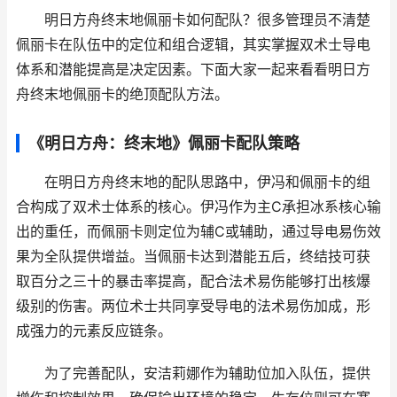
明日方舟终末地佩丽卡如何配队？很多管理员不清楚
佩丽卡在队伍中的定位和组合逻辑，其实掌握双术士导电
体系和潜能提高是决定因素。下面大家一起来看看明日方
舟终末地佩丽卡的绝顶配队方法。
《明日方舟：终末地》佩丽卡配队策略
在明日方舟终末地的配队思路中，伊冯和佩丽卡的组
合构成了双术士体系的核心。伊冯作为主C承担冰系核心输
出的重任，而佩丽卡则定位为辅C或辅助，通过导电易伤效
果为全队提供增益。当佩丽卡达到潜能五后，终结技可获
取百分之三十的暴击率提高，配合法术易伤能够打出核爆
级别的伤害。两位术士共同享受导电的法术易伤加成，形
成强力的元素反应链条。
为了完善配队，安洁莉娜作为辅助位加入队伍，提供