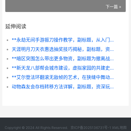
下一篇 »
延伸阅读
**永劫无间手游振刀操作教学，副标题，从入门到精通的心法与实战**
天涯明月刀天衣惠选抽奖技巧揭秘，副标题，资深玩家的理性博弈之道
**暗区突围怎么带出更多物资，副标题为撤离战术与背包哲学**
**新天龙八部帮会城市建设，虚拟家园的共建史诗，副标题，从一砖一瓦到江湖传奇**
**艾尔登法环翻滚无敌帧的艺术，在狭缝中舞动的生存法则**
动物森友会存档转移方法详解，副标题，资深玩家的岛屿搬迁指南
Copyright © 2024 All Rights Reserved.
京ICP备2025136731号-1
XML地图