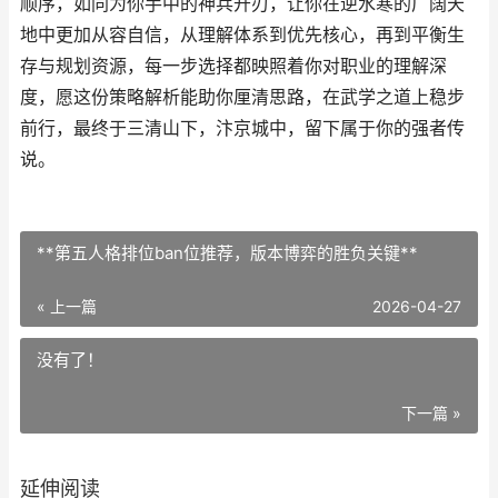
顺序，如同为你手中的神兵开刃，让你在逆水寒的广阔天
地中更加从容自信，从理解体系到优先核心，再到平衡生
存与规划资源，每一步选择都映照着你对职业的理解深
度，愿这份策略解析能助你厘清思路，在武学之道上稳步
前行，最终于三清山下，汴京城中，留下属于你的强者传
说。
**第五人格排位ban位推荐，版本博弈的胜负关键**
« 上一篇
2026-04-27
没有了！
下一篇 »
延伸阅读