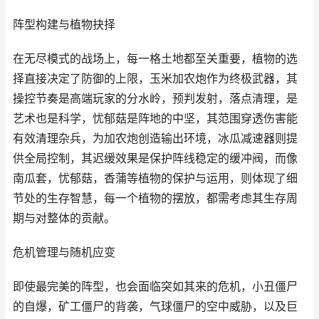
阵型构建与植物抉择
在无尽模式的战场上，每一格土地都至关重要，植物的选
择直接决定了防御的上限，玉米加农炮作为终极武器，其
操控节奏是高端玩家的分水岭，预判发射，落点清理，是
艺术也是科学，忧郁菇是阵地的中坚，其范围穿透伤害能
有效清理杂兵，为加农炮创造输出环境，冰瓜减速器则提
供全局控制，其迟缓效果是保护阵线稳定的缓冲阀，而像
南瓜套，忧郁菇，香蒲等植物的保护与运用，则体现了细
节处的生存智慧，每一个植物的摆放，都需考虑其生存周
期与对整体的贡献。
危机管理与随机应变
即使最完美的阵型，也会面临突如其来的危机，小丑僵尸
的自爆，矿工僵尸的背袭，气球僵尸的空中威胁，以及巨