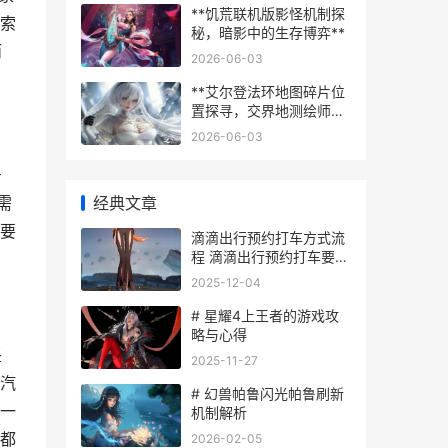
**饥荒联机版影怪机制探
索
秘，暗影中的生存博弈**
而
2026-06-03
**艾尔登法环地图碎片位
置探寻，交界地测绘师的
孤独旅程**
2026-06-03
号
经典文章
需
要
滴滴出行预约打车方式流
程 滴滴出行预约打车要先
付费吗
2025-12-04
# 星耀4上王者的游戏攻
略与心得
坚
2025-11-27
汽
# 幻兽帕鲁闪光帕鲁刷新
一
机制解析
都
2026-02-05