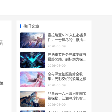
热门文章
泰拉瑞亚NPC入住必备条
件，一份详尽的生存指
福
南，副标题，庇护所与幸
2026-06-09
福的奥秘
光遇季节任务完成步骤与
最终奖励，副标题为探索
旅程与珍贵回忆
2026-06-09
恋与深空拍照姿势全收
，
集，光影交织的浪漫之旅
屋
2026-06-09
**燕云十六声清河地图宝
箱探秘，江湖寻珍的智慧
与乐趣**
2026-06-09