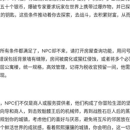
五十个银币，爆破专家要求玩家在世界上携带过爆炸物，并已探
应的钥匙，这些条件推动着你去探索，去战斗，去积累财富，从
所有条件都满足了，NPC却不来，请打开房屋查询功能，用问
的错误包括背景墙有缝隙，房间被腐化或猩红侵蚀，或者将多个必
层公寓楼，统一规格，高效管理，记得为税收官预留一间，他需
现。
，NPC们不仅是商人或服务提供者，他们构成了你冒险生涯的
向导和商人，到击败骷髅王后的机械师，再到战胜石巨人后的蒸
规划你的城镇，考虑他们的喜好与厌恶，避免将互斥的邻居放在
个鲜活世界的成就感，看着熙熙攘攘的城镇，你会明白，这一切