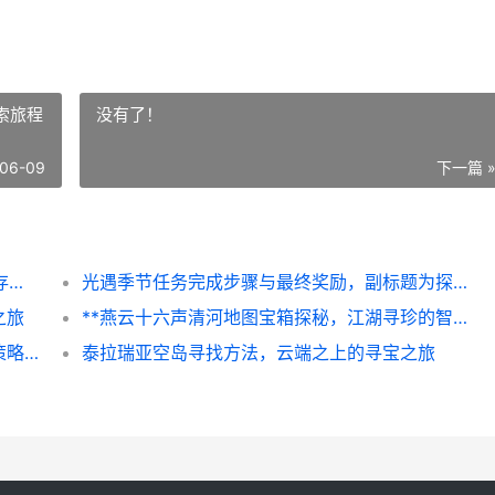
索旅程
没有了！
06-09
下一篇 
泰拉瑞亚NPC入住必备条件，一份详尽的生存指南，副标题，庇护所与幸福的奥秘
光遇季节任务完成步骤与最终奖励，副标题为探索旅程与珍贵回忆
之旅
**燕云十六声清河地图宝箱探秘，江湖寻珍的智慧与乐趣**
金铲铲之战强化符文选择优先级，一场关于策略与运气的博弈
泰拉瑞亚空岛寻找方法，云端之上的寻宝之旅