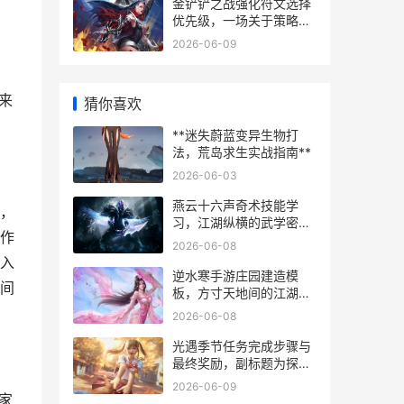
金铲铲之战强化符文选择
优先级，一场关于策略与
运气的博弈
2026-06-09
来
猜你喜欢
**迷失蔚蓝变异生物打
法，荒岛求生实战指南**
2026-06-03
燕云十六声奇术技能学
，
习，江湖纵横的武学密钥
作
副标题
2026-06-08
入
逆水寒手游庄园建造模
间
板，方寸天地间的江湖梦
工厂
2026-06-08
光遇季节任务完成步骤与
最终奖励，副标题为探索
旅程与珍贵回忆
2026-06-09
家