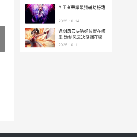
# 王者荣耀最强辅助秘籍
2025-10-14
逸剑风云决骆娴位置在哪
里 逸剑风云决骆娴在哪
2025-10-11
»