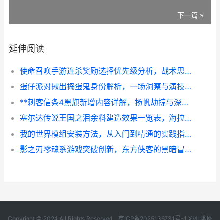
下一篇 »
延伸阅读
使命召唤手游连杀奖励选择优先级分析，战术思维的胜利阶梯
蛋仔派对揪出捣蛋鬼身份解析，一场洞察与演技的终极博弈
**刺客信条4黑旗新增内容详解，扬帆劫掠与深海沉宝**
塞尔达传说王国之泪余料建造效果一览表，海拉鲁的创意基石
我的世界模组安装方法，从入门到精通的实践指南
影之刃零魂系游戏突破创新，东方侠客的黑暗冒险之旅
Copyright © 2024 All Rights Reserved.
京ICP备2025136731号-1
XML地图