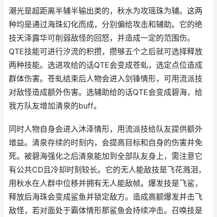
潮光是超距离半辅半输出类的，秋水为攻瑶珠为辅。这两
种均是通过海珠幻化而成，分别偏给攻击和辅助。它的绝
技天泽露华可削弱敌怪的回怒，并造成一定的范围伤。
QTE技能可进行汐流的积攒，攒够五个之后就可选择释放
两种技能。选进攻给的话QTE会变成苍虬，选定点位造成
群体伤害。苍虬结束后人物会进入剑锋情形，可用流派技
对敌怪造成额外伤害。选辅助给的话QTE会变成碧海，给
我方队友增加清泉的buff。
同时人物自身会进入沐泽情形，用流派技给队友提供额外
增益。清泉存续的时刻内，会提高目标和自身的伤害并免
死。被碧海强化之后清泉能加到全部队友身上，需注意它
有公共CD且冷却时刻较长。它的无人能敌技是飞花溅泪，
用秋水在人群中位移并拥有无人能敌帧。爆发技是飞鲨，
释放后海珠会变成鲨鱼并锁定敌方。造成高额爆发并击飞
敌怪，若对面处于霸体情形那鲨鱼会持续冲击。召唤技是