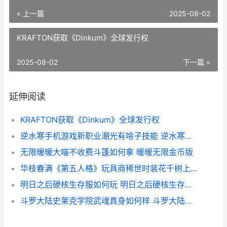
« 上一篇
2025-08-02
KRAFTON获取《Dinkum》全球发行权
2025-08-02
下一篇 »
延伸阅读
KRAFTON获取《Dinkum》全球发行权
逆水寒手机游戏新职业潮光有啥子技能 逆水寒手机app
无限暖暖大喵不收费斗篷如何拿 暖暖无限金币版
华枝春满《第五人格》玩具商稀世时装花千树上架商城 华枝春满天心月圆原诗
明日之后硬核生存服如何玩 明日之后硬核生存渡鸦狗牌怎么获得
斗罗大陆史莱克学院武魂真身如何样 斗罗大陆史莱克救场是哪一集