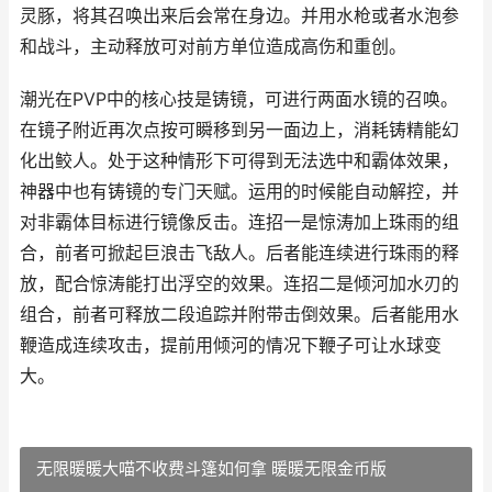
灵豚，将其召唤出来后会常在身边。并用水枪或者水泡参
和战斗，主动释放可对前方单位造成高伤和重创。
潮光在PVP中的核心技是铸镜，可进行两面水镜的召唤。
在镜子附近再次点按可瞬移到另一面边上，消耗铸精能幻
化出鲛人。处于这种情形下可得到无法选中和霸体效果，
神器中也有铸镜的专门天赋。运用的时候能自动解控，并
对非霸体目标进行镜像反击。连招一是惊涛加上珠雨的组
合，前者可掀起巨浪击飞敌人。后者能连续进行珠雨的释
放，配合惊涛能打出浮空的效果。连招二是倾河加水刃的
组合，前者可释放二段追踪并附带击倒效果。后者能用水
鞭造成连续攻击，提前用倾河的情况下鞭子可让水球变
大。
无限暖暖大喵不收费斗篷如何拿 暖暖无限金币版