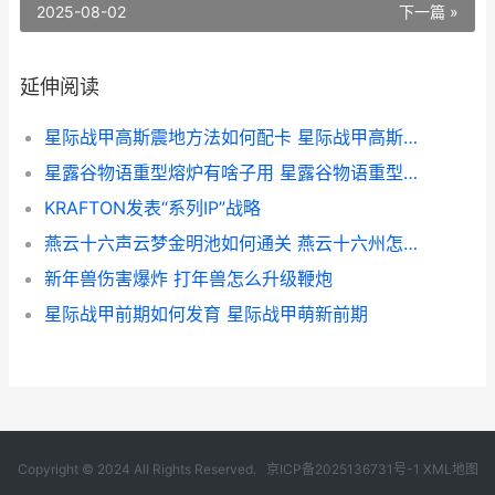
2025-08-02
下一篇 »
延伸阅读
星际战甲高斯震地方法如何配卡 星际战甲高斯部件
星露谷物语重型熔炉有啥子用 星露谷物语重型熔炉怎么获得
KRAFTON发表“系列IP”战略
燕云十六声云梦金明池如何通关 燕云十六州怎么念
新年兽伤害爆炸 打年兽怎么升级鞭炮
星际战甲前期如何发育 星际战甲萌新前期
Copyright © 2024 All Rights Reserved.
京ICP备2025136731号-1
XML地图