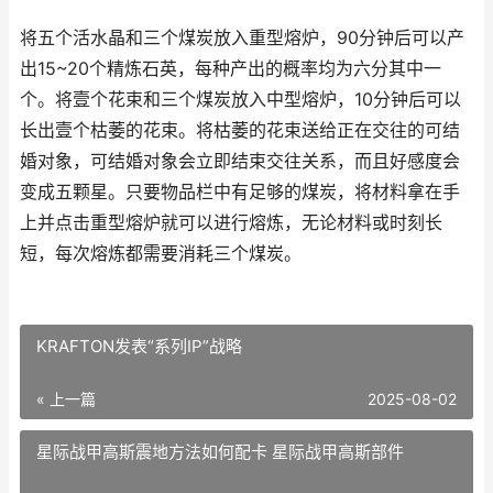
将五个活水晶和三个煤炭放入重型熔炉，90分钟后可以产
出15~20个精炼石英，每种产出的概率均为六分其中一
个。将壹个花束和三个煤炭放入中型熔炉，10分钟后可以
长出壹个枯萎的花束。将枯萎的花束送给正在交往的可结
婚对象，可结婚对象会立即结束交往关系，而且好感度会
变成五颗星。只要物品栏中有足够的煤炭，将材料拿在手
上并点击重型熔炉就可以进行熔炼，无论材料或时刻长
短，每次熔炼都需要消耗三个煤炭。
KRAFTON发表“系列IP”战略
« 上一篇
2025-08-02
星际战甲高斯震地方法如何配卡 星际战甲高斯部件