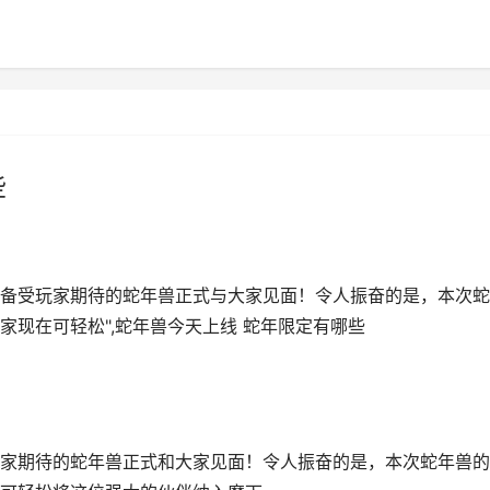
些
备受玩家期待的蛇年兽正式与大家见面！令人振奋的是，本次蛇
现在可轻松",蛇年兽今天上线 蛇年限定有哪些
家期待的蛇年兽正式和大家见面！令人振奋的是，本次蛇年兽的