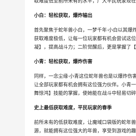
取难度低至前所未有的水平，广大平民玩家现在
小白：轻松获取，爆炸输出
首先聚焦于蛇年兽小白，一梦千年·小白以其爆
获取难度极低，让每一位玩家都有机会尝试这位
凝】，提高战斗力；二阶觉醒后，更是掌握了【
小青：轻松获取，爆炸伤害
同样，一念尘缘·小青这位蛇年兽也是以爆炸伤
让全部玩家都有机会拥有这位强力伙伴。小青一
舞惊鸿】技能的掌握，使她能在战斗中轻易切碎
史上最低获取难度，平民玩家的春季
前所未有的低获取难度，让魔域口袋版的蛇年兽
源，就能拥有这位强大的年兽，享受到游戏的趣