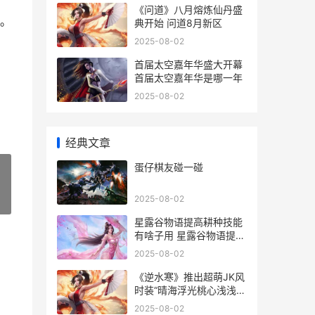
《问道》八月熔炼仙丹盛
。
典开始 问道8月新区
2025-08-02
首届太空嘉年华盛大开幕
首届太空嘉年华是哪一年
2025-08-02
经典文章
蛋仔棋友碰一碰
2025-08-02
»
星露谷物语提高耕种技能
有啥子用 星露谷物语提高
移动速度
2025-08-02
《逆水寒》推出超萌JK风
时装“晴海浮光桃心浅浅”
逆水寒!
2025-08-02