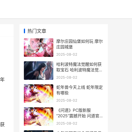
热门文章
摩尔庄园仙堡如何玩 摩尔
庄园城堡
2025-08-02
哈利波特魔法觉醒如何获
取宝石 哈利波特魔法觉醒
网易官方版
2025-08-02
年
蛇年兽今天上线 蛇年限定
有哪些
2025-08-02
《问道》PC版新服
“2025”震撼开始 问道官网
电脑版游戏攻略
2025-08-02
获