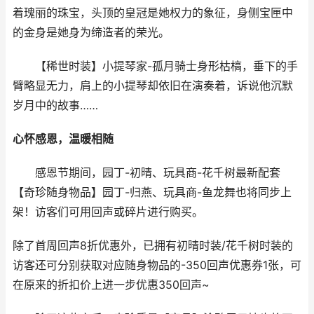
着瑰丽的珠宝，头顶的皇冠是她权力的象征，身侧宝匣中
的金身是她身为缔造者的荣光。
【稀世时装】小提琴家-孤月骑士身形枯槁，垂下的手
臂略显无力，肩上的小提琴却依旧在演奏着，诉说他沉默
岁月中的故事……
心怀感恩，温暖相随
感恩节期间，园丁-初晴、玩具商-花千树最新配套
【奇珍随身物品】园丁-归燕、玩具商-鱼龙舞也将同步上
架！访客们可用回声或碎片进行购买。
除了首周回声8折优惠外，已拥有初晴时装/花千树时装的
访客还可分别获取对应随身物品的-350回声优惠券1张，可
在原来的折扣价上进一步优惠350回声~