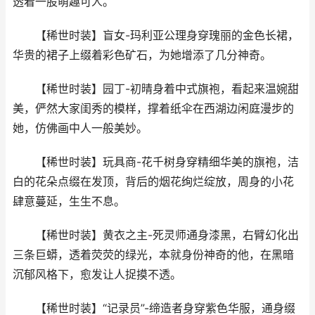
透着一股萌趣可人。
【稀世时装】盲女-玛利亚公理身穿瑰丽的金色长裙，
华贵的裙子上缀着彩色矿石，为她增添了几分神奇。
【稀世时装】园丁-初晴身着中式旗袍，看起来温婉甜
美，俨然大家闺秀的模样，撑着纸伞在西湖边闲庭漫步的
她，仿佛画中人一般美妙。
【稀世时装】玩具商-花千树身穿精细华美的旗袍，洁
白的花朵点缀在发顶，背后的烟花绚烂绽放，周身的小花
肆意蔓延，生生不息。
【稀世时装】黄衣之主-死灵师通身漆黑，右臂幻化出
三条巨蟒，透着荧荧的绿光，本就身份神奇的他，在黑暗
沉郁风格下，愈发让人捉摸不透。
【稀世时装】“记录员”-缔造者身穿紫色华服，通身缀