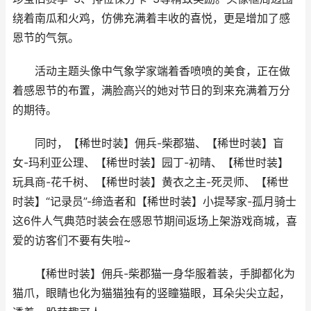
绕着南瓜和火鸡，仿佛充满着丰收的喜悦，更是增加了感
恩节的气氛。
活动主题头像中气象学家端着香喷喷的美食，正在做
着感恩节的布置，满脸高兴的她对节日的到来充满着万分
的期待。
同时，【稀世时装】佣兵-柴郡猫、【稀世时装】盲
女-玛利亚公理、【稀世时装】园丁-初晴、【稀世时装】
玩具商-花千树、【稀世时装】黄衣之主-死灵师、【稀世
时装】“记录员”-缔造者和【稀世时装】小提琴家-孤月骑士
这6件人气典范时装会在感恩节期间返场上架游戏商城，喜
爱的访客们不要有失啦~
【稀世时装】佣兵-柴郡猫一身华服着装，手脚都化为
猫爪，眼睛也化为猫猫独有的竖瞳猫眼，耳朵尖尖立起，