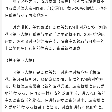
除了这些之后，奇珍质量【家具】涂鸦展示墙也将不
收费赠送给大家~同期，部分溯洄、象牙塔系列时装，也会
在感恩节期间再次登场~
时光漫长，美妙邂逅！网易首款1V4非对称竞技手机游
戏《第五人格》感恩节主题活动主题将于11月20日维护后
开始，火鸡派对已经筹备完毕，快来庄园领取节日唯一的
丰厚奖励吧！即刻前往官网，查看新鲜讯息!
【关于第五人格】
《第五人格》是网易首款非对称性对抗竞技手机游
戏。荒诞哥特画风，悬疑烧脑剧情，刺激的1V4的对抗方
法，都将给玩家带来最新的游戏尝试。玩家将扮演记者爱
丽丝·德罗斯，在收到一封神奇的邀请函后，进入欧利蒂丝
庄园调查背后的秘密。在进行证据调查经过中，玩家扮演
的爱丽丝·德罗斯将采用演绎法，对真相进行回顾和推演。