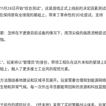
1月28日开始"综合测试"，这是游戏正式上线前的决定因素测试
戏在保持原有全球观的基础上，带来了革命性的3D化尝试，支持
索：怎样在不更换目前设备的情况下，用顶尖级的画质流畅尝试
恼。
"，玩家将以"管理员"的身份，带领工程队在这片未知的星球上
础上，融入了更多废土工业风的视觉元素。
方法围绕基地建设和区域寻觅展开。玩家需要合理规划能源网络
生物和异常气候。每一次外出寻觅都能带回新的资源和科技蓝图
于前作的塔防玩法，《终末地》采用了实时策略战斗体系。玩家