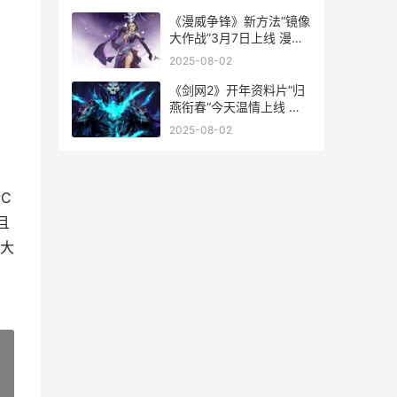
《漫威争锋》新方法“镜像
大作战”3月7日上线 漫威
争霸战攻略
2025-08-02
《剑网2》开年资料片”归
燕衔春“今天温情上线 剑
网2还在运营吗
2025-08-02
PC
且
大
»