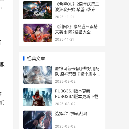
《希望OL》2周年庆第二
，
波狂欢开始 希望ol发布
2025-11-21
《剑网2》凛冬盛典震撼
来袭 剑网2装备大全
2025-11-21
画
经典文章
服
原神玛薇卡有哪些好用配
队 原神玛薇卡哪个版本出
的
2025-08-02
PUBG36.1版本更新
征
PUBG36.1版本更新下载
们
2025-08-02
选择珍宝扭转战局
2025-08-02