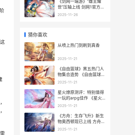
《剑网一端游》“雄主耀
世”压轴上线 剑网1官方网
阶
站
2025-11-26
猜你喜欢
这
从喷上热门到刷到真香
2025-11-21
《自由篮球》黑五热门人
物集合造势 《自由篮球》
建
黑人是谁
2025-11-21
星火燎原测评：特别值得
一玩的arpg佳作 《星火
，
燎原》
2025-11-21
，
《方舟：生存飞升》新生
物奥西顿现已上线 方舟生
存飞升指令代码大全
2025-11-21
需