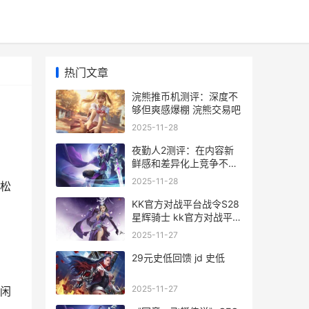
热门文章
浣熊推币机测评：深度不
够但爽感爆棚 浣熊交易吧
2025-11-28
夜勤人2测评：在内容新
鲜感和差异化上竞争不足
夜勤人值得买吗
2025-11-28
松
KK官方对战平台战令S28
星辉骑士 kk官方对战平台
gg全能王挑战赛启幕
2025-11-27
29元史低回馈 jd 史低
2025-11-27
闲