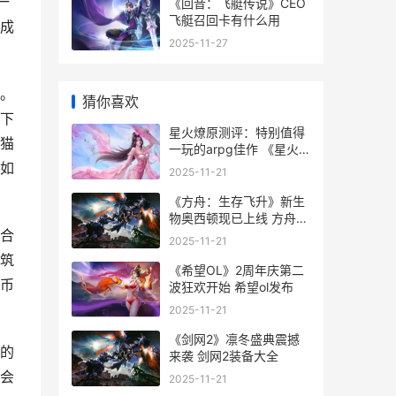
一
《回音：飞艇传说》CEO
飞艇召回卡有什么用
成
2025-11-27
。
猜你喜欢
下
星火燎原测评：特别值得
猫
一玩的arpg佳作 《星火
燎原》
如
2025-11-21
《方舟：生存飞升》新生
物奥西顿现已上线 方舟生
合
存飞升指令代码大全
2025-11-21
筑
《希望OL》2周年庆第二
币
波狂欢开始 希望ol发布
2025-11-21
《剑网2》凛冬盛典震撼
的
来袭 剑网2装备大全
会
2025-11-21