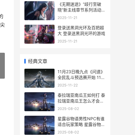
《无期迷途》“歧行至破
晓”新主线章节系列活动主
题今天开始 《无期迷途》
的
2025-11-21
官方壁纸下载
尖
登录送黑洞光环及百把超
大 登录送黑洞光环的游戏
2025-11-21
经典文章
11月23日晚九点《问道》
»
全民乱斗预选赛开始 11月
23是几九
2025-11-22
泰拉瑞亚南瓜王如何打 泰
拉瑞亚南瓜王怎么才会出
现
2025-08-02
星露谷物语男性NPC有谁
适合玩家策略 星露谷物语
男性美化包
2025-08-02