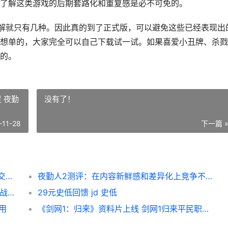
了解这类游戏的后期套路化和重复感是必不可免的。
优解就只有几种。因此真的到了正式版，可以避免这些已经表现出
想单的，大家完全可以自己下载试一试。如果喜爱小丑牌、杀戮
的。
 夜勤
没有了！
-11-28
下一篇 
浣熊推币机测评：深度不够但爽感爆棚 浣熊交易吧
夜勤人2测评：在内容新鲜感和差异化上竞争不足 夜勤人值得买吗
KK官方对战平台战令S28星辉骑士 kk官方对战平台gg全能王挑战赛启幕
29元史低回馈 jd 史低
用
《剑网1：归来》资料片上线 剑网1归来平民职业推荐