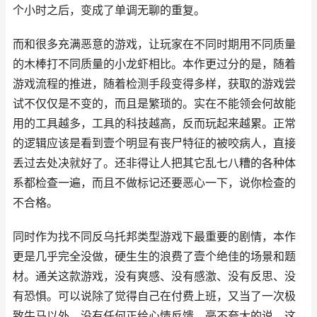
个小时之后，变成了单调无聊的重复。
而和很多充满恶意的游戏，让玩家在不同时期用不同质量
的木棒打不同质量的小龙虾相比。本作更过分的是，随着
游戏流程的推进，随着检测手段变得多样，获取的游戏尝
试不仅仅是不变的，而且是繁琐的。实在不能领会何故能
用的工具越多，工具的科技越高，反而玩起来越累。正常
的逻辑应该是看到壹个明显有丧尸特征的被咬病人，直接
丢过去处决就好了。还非得让人把其它乱七八糟的各种体
系都检查一遍，而且不做标记还要恶心一下，说你检查的
不合格。
同时作为找不同反乌托邦类型游戏下最重要的剧情，本作
更是几乎完全没做，硬生生的浪费了壹个绝佳的场景和题
材。通关这款游戏，没有爽感、没有感激、没有反思、没
有恐惧。可以说除了觉得自己在付费上班，又当了一次极
致牛马以外，没有任何正给心情反馈。毫不夸大的说，这