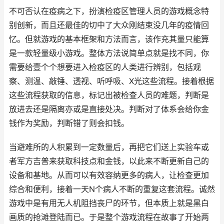
不可否认在疫病之下，扮演检疫区管理人员的游戏概念特
别创新，而且还最佳的切中了大众刚结束没几年的疫情回
忆。但就游戏的基本框架和方法而言，该作充其量只能算
是一款轻量级小游戏。整体方法说简单点就是找不同，你
需要给壹个个想要进入检疫区的人类进行辨别，包括观
察、测温、敲锤、透视、听呼吸、X光这些流程。接着根据
这些流程获取的信息，标记出被检查人员的难题，判断是
放进去还是隔离亦或是直接处决。判断对了体系会给你金
钱作为奖励，判断错了则会扣钱。
当避难所的人积累到一定数量后，再把它们送上实验车或
者军方吉普来获取科技点和金钱，以此来不断更新自己的
设备和基地。从而可以有效容纳更多的病人，让检查更加
综合和便利，接着一天N个病人不断的重复这套流程。诚然
游戏中是有用无人机阻挡丧尸的环节，但本质上就是黑白
画质的抢滩登陆而已。于是整个游戏流程在故事了开始两