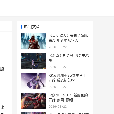
热门文章
《星际猎人》天玑护航艇
来袭 电影星际猎人
2026-03-22
《洛奇》神奇蛋 洛奇生鸡
蛋
2026-03-22
船
KK反恐精英S5赛季马上
开始 反恐精英kd
2026-03-22
《剑网一》开年新服预约
开始 剑网1视频
2026-03-22
比