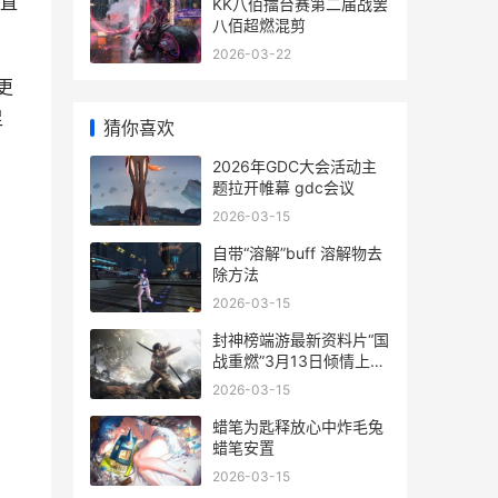
直
KK八佰擂台赛第二届战罢
八佰超燃混剪
2026-03-22
更
足
猜你喜欢
2026年GDC大会活动主
题拉开帷幕 gdc会议
2026-03-15
自带“溶解”buff 溶解物去
除方法
2026-03-15
封神榜端游最新资料片“国
战重燃”3月13日倾情上线
封神榜端游最新攻略
2026-03-15
蜡笔为匙释放心中炸毛兔
蜡笔安置
2026-03-15