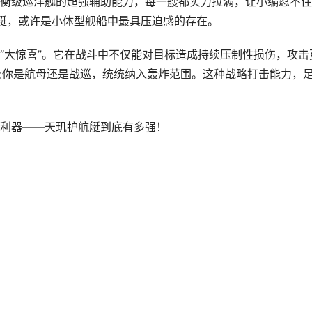
衡级巡洋舰的超强辅助能力，每一艘都实力拉满，让小编忍不住
航艇，或许是小体型舰船中最具压迫感的存在。
“大惊喜”。它在战斗中不仅能对目标造成持续压制性损伤，攻击
不管你是航母还是战巡，统统纳入轰炸范围。这种战略打击能力，
利器——天玑护航艇到底有多强！