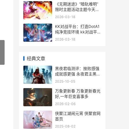
《无期迷途》“暗轨难明”
限时主题活动主题今天开
始 《无期迷途》官网
2026-03-18
KK对战平台：打造DotA1
纯净竞技环境 kk对战平台
打不开
2026-03-18
经典文章
»
黑夜君临测评：挫败感强
成就感更强 永夜君主黑夜
传说
2025-10-05
万象更新春 万象更新春光
好,一年巨变喜事多
2026-02-06
侠聚江湖闹元宵 侠聚官网
首页
2025-08-02