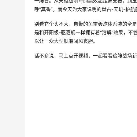
一艘香。从天枢级航母的高效超距离支援，到玉
呼“真香”。而今天为大家说明的盘古-天玑-护
别看它个头不大，自带的鱼雷轰炸体系装的全是
是和开阳级-驱逐舰一样拥有着“溶解”效果，
以让一众大型舰船闻风丧胆。
话不多说，马上点开视频，一起看看这艘战场新