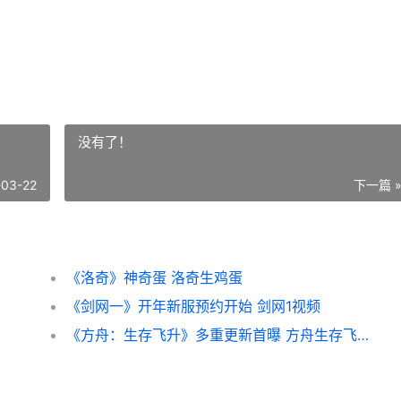
没有了！
-03-22
下一篇 
《洛奇》神奇蛋 洛奇生鸡蛋
《剑网一》开年新服预约开始 剑网1视频
《方舟：生存飞升》多重更新首曝 方舟生存飞升恐鳄怎么驯服