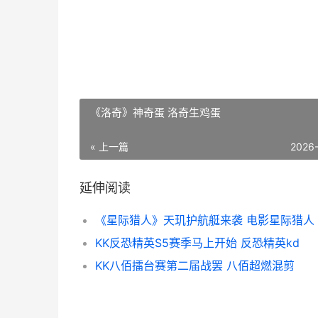
《洛奇》神奇蛋 洛奇生鸡蛋
« 上一篇
2026
延伸阅读
《星际猎人》天玑护航艇来袭 电影星际猎人
KK反恐精英S5赛季马上开始 反恐精英kd
KK八佰擂台赛第二届战罢 八佰超燃混剪