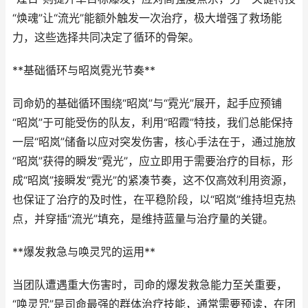
“焕魂”让“流光”能额外触发一次治疗，极大增强了救场能
力，这些选择共同决定了循环的骨架。
**基础循环与昭岚霓光节奏**
司命奶的基础循环围绕“昭岚”与“霓光”展开，起手应预铺
“昭岚”于可能受伤的队友，利用“昭霞”特技，我们总能保持
一层“昭岚”储备以应对突发伤害，核心手法在于，通过施放
“昭岚”获得的瞬发“霓光”，应立即用于需要治疗的目标，形
成“昭岚”接瞬发“霓光”的紧凑节奏，这不仅高效利用资源，
也保证了治疗的及时性，在平稳阶段，以“昭岚”维持坦克热
点，并穿插“流光”填充，是维持蓝量与治疗量的关键。
**爆发救急与唤灵咒的运用**
当团队遭遇重大伤害时，司命的爆发救急能力至关重要，
“唤灵咒”是司命最强的群体治疗技能，通常需要预读，在团