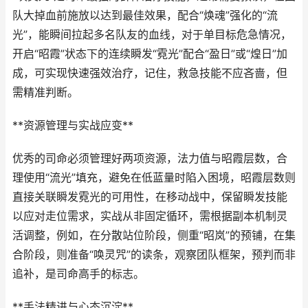
队大掉血前施放以达到最佳效果，配合“焕魂”强化的“流
光”，能瞬间拉起多名队友的血线，对于单目标危急情况，
开启“昭霞”状态下的连续瞬发“霓光”配合“盈日”或“煌日”加
成，可实现快速强效治疗，记住，救急技能不应吝啬，但
需精准判断。
**资源管理与实战应变**
优秀的司命必须管理好两项资源，法力值与昭霞层数，合
理使用“流光”填充，避免在低蓝量时陷入困境，昭霞层数则
直接关联瞬发霓光的可用性，在移动战中，保留瞬发技能
以应对走位需求，实战从非固定循环，需根据副本机制灵
活调整，例如，在分散站位阶段，侧重“昭岚”的预铺，在集
合阶段，则准备“唤灵咒”的读条，观察团队框架，预判而非
追补，是司命高手的标志。
**手法精进与心态沉淀**