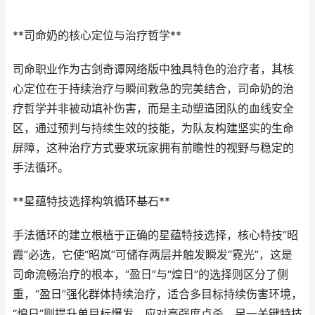
**司命奶的核心定位与治疗哲学**
司命职业作为古剑奇谭网络版中独具特色的治疗者，其核
心定位在于持续治疗与瞬间救急的完美结合，司命奶的治
疗哲学并非被动填补伤害，而是主动塑造团队的血线安全
区，通过预判与持续生效的技能，为队友构建坚实的生命
屏障，这种治疗方式要求玩家拥有前瞻性的视野与稳定的
手法循环。
**星蕴特技选择构筑循环基石**
手法循环的建立根植于正确的星蕴特技选择，核心特技“昭
霞”必选，它使“昭岚”可储存两层并触发瞬发“霓光”，这是
司命流畅治疗的根本，“盈日”与“煌日”的选择则区分了侧
重，“盈日”强化群体持续治疗，适合多目标持续伤害环境，
“煌日”则提升单目标爆发，应对高强度点杀，另一关键特技