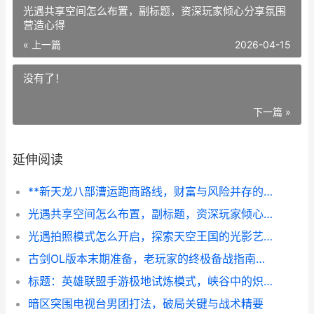
光遇共享空间怎么布置，副标题，资深玩家倾心分享氛围
营造心得
« 上一篇
2026-04-15
没有了！
下一篇 »
延伸阅读
**新天龙八部漕运跑商路线，财富与风险并存的江湖生计，副标题，一条银两滚滚的漕运指南**
光遇共享空间怎么布置，副标题，资深玩家倾心分享氛围营造心得
光遇拍照模式怎么开启，探索天空王国的光影艺术
古剑OL版本末期准备，老玩家的终极备战指南，副标题，静待新篇的沉淀与绽放
标题：英雄联盟手游极地试炼模式，峡谷中的炽热狂想曲
暗区突围电视台男团打法，破局关键与战术精要