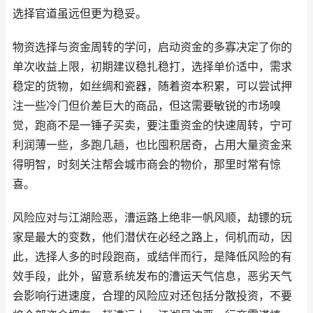
选择官道虽远但更为稳妥。
物资选择与资金周转的学问，启动资金的多寡决定了你的
单次收益上限，初期建议稳扎稳打，选择单价适中，需求
稳定的货物，如丝绸和瓷器，随着资本积累，可以尝试押
注一些冷门但价差巨大的商品，但这需要敏锐的市场嗅
觉，跑商不是一锤子买卖，要注重资金的快速周转，宁可
利润薄一些，多跑几趟，也比囤积居奇，占用大量资金来
得明智，时刻关注帮会城市商会的物价，那里时常有惊
喜。
风险应对与江湖险恶，漕运路上绝非一帆风顺，劫镖的玩
家是最大的变数，他们潜伏在必经之路上，伺机而动，因
此，选择人多的时段跑商，或结伴而行，是降低风险的有
效手段，此外，留意系统发布的漕运天气信息，恶劣天气
会影响行进速度，合理的风险应对还包括分散投资，不要