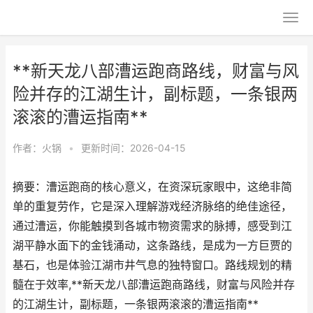
**新天龙八部漕运跑商路线，财富与风
险并存的江湖生计，副标题，一条银两
滚滚的漕运指南**
作者：
火锅
•
更新时间：2026-04-15
摘要：漕运跑商的核心意义，在资深玩家眼中，这绝非简
单的重复劳作，它是深入理解游戏经济脉络的绝佳途径，
通过漕运，你能触摸到各城市物资需求的脉搏，感受到江
湖平静水面下的金钱涌动，这条路线，是成为一方巨贾的
基石，也是体验江湖市井气息的独特窗口。路线规划的精
髓在于效率,**新天龙八部漕运跑商路线，财富与风险并存
的江湖生计，副标题，一条银两滚滚的漕运指南**