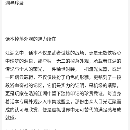
湖寻珍录
话本掉落外观的魅力所在
江湖之中，话本不仅是武者试炼的战场，更是无数侠客心
中瑰梦的源泉，那些独一无二的掉落外观，承载着江湖的
传说与个人的荣光，一件稀世时装，一把流光武器，或是
一匹踏云鞍鞯，不仅仅装扮了角色的形貌，更铭刻了一段
段浴血奋战的记忆，它们是实力的证明，是机缘的馈赠，
更是玩家在浩瀚江湖中留下独特印记的珍贵凭证，每当身
着话本专属外观步入市集或盟会，那份由众人目光汇聚而
成的认可与欣赏，便是虚拟世界中无可替代的满足感与成
就感。