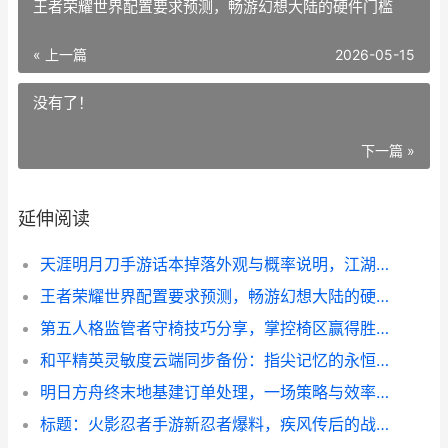
王者荣耀世界配置要求预测，畅游幻想大陆的硬件门槛
« 上一篇
2026-05-15
没有了！
下一篇 »
延伸阅读
天涯明月刀手游话本掉落外观与概率说明，江湖寻珍录
王者荣耀世界配置要求预测，畅游幻想大陆的硬件门槛
第五人格监管者守椅技巧分享，掌控椅区赢得胜利的博弈艺术
和平精英灵敏度云端同步备份：指尖记忆的永恒守护
明日方舟终末地基建订单处理，一场策略与效率的终极博弈
标题：火影忍者手游新忍者爆料，疾风传后的战力新纪元