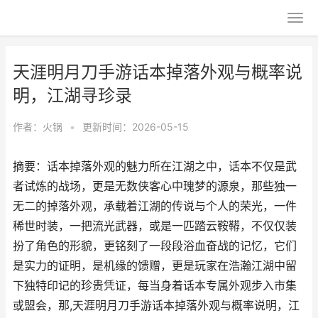
天涯明月刀手游话本掉落外观与概率说
明，江湖寻珍录
作者：
火锅
•
更新时间：2026-05-15
摘要：话本掉落外观的魅力所在江湖之中，话本不仅是武
者试炼的战场，更是无数侠客心中瑰梦的源泉，那些独一
无二的掉落外观，承载着江湖的传说与个人的荣光，一件
稀世时装，一把流光武器，或是一匹踏云鞍鞯，不仅仅装
扮了角色的形貌，更铭刻了一段段浴血奋战的记忆，它们
是实力的证明，是机缘的馈赠，更是玩家在浩瀚江湖中留
下独特印记的珍贵凭证，每当身着话本专属外观步入市集
或盟会，那,天涯明月刀手游话本掉落外观与概率说明，江