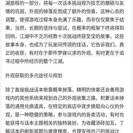
湖旅程的一部分，将每一次话本挑战视为技艺的磨砺与友
情的巩固，外观的掉落反而成了额外的惊喜，这种心态的
调整，使得游戏过程本身充满了乐趣，而非仅仅聚焦于结
果，当然，长期的坚持与尝试，在概率的框架下终将得到
回响，江湖中不乏历经数十次挑战终获至宝的故事，这些
故事本身，也成为了玩家间传颂的佳话，它告诉我们，真
正的收获，有时在于那件梦寐以求的外观，有时更在于追
寻过程中所经历的整个江湖。
外观获取的多元途径与规划
除了直接挑战话本依靠概率掉落，精明的侠客还会善用游
戏内的其他系统来规划自己的外观收集之路，积累话本掉
落的通用兑换道具，在特定的商店中逐步换取向心仪的外
观，是一种稳健的策略，参与游戏内的各类活动，有时也
能获得与话本主题相关的独特装扮，为收藏添砖加瓦，了
解话本的刷新周期与难度梯度，合理安排自己的挑战计