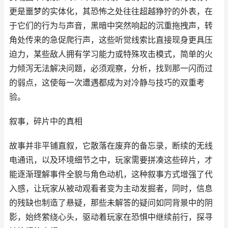
更是噩梦的实体化，其恐怖之处往往超越狰狞的外表，在
于它们的行为与声音，黑暗中突然响起的沉重拖拽声，转
角处传来的急促爬行声，这些听觉线索比直接现身更具压
迫力，某些敌人拥有学习能力或特殊攻击模式，简单的火
力倾泻无法解决问题，必须观察，分析，找到那一闪而过
的弱点，这使每一次遭遇都成为对冷静与技巧的双重考
验。
叙事，碎片中的真相
故事并非平铺直叙，它散落在废弃的备忘录，断续的无线
电通讯，以及环境细节之中，玩家需要拼凑这些碎片，才
能逐渐理解事件全貌与角色动机，这种叙事方式增强了代
入感，让玩家从被动观看者变为主动发掘者，同时，信息
的残缺也制造了悬疑，那些未解答的疑问如同背景中的阴
影，始终萦绕心头，驱动着玩家在恐惧中继续前行，探寻