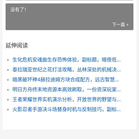
没有了！
下一篇 »
延伸阅读
生化危机安魂曲生存恐怖体验，副标题，暗夜低语与求生之路
泰拉瑞亚世纪之花打法攻略，丛林深处的机械决战
暗黑破坏神4赫拉迪姆方块合成配方，远古智慧的现代回响
明日方舟终末地资源本高效刷取，一份资深玩家的实战规划
王者荣耀世界实机演示分析，开放世界的野望与挑战
火影忍者手游决斗场替身时机与反制技巧，副标题决胜于瞬息之间