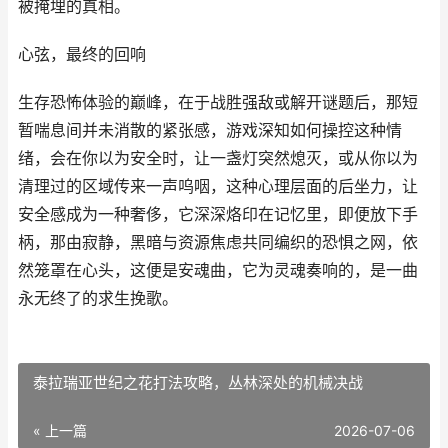
被掩埋的真相。
心弦，最终的回响
生存恐怖体验的巅峰，在于战胜强敌或解开谜题后，那短
暂喘息间并未消散的紧张感，游戏深知如何操控这种情
绪，会在你以为安全时，让一盏灯突然熄灭，或从你以为
清理过的区域传来一声呜咽，这种心理层面的后坐力，让
安全感成为一种奢侈，它深深烙印在记忆里，即便放下手
柄，那由寂静，黑暗与资源焦虑共同编织的恐惧之网，依
然笼罩在心头，这便是安魂曲，它为灵魂奏响的，是一曲
永无终了的求生挽歌。
泰拉瑞亚世纪之花打法攻略，丛林深处的机械决战
« 上一篇
2026-07-06