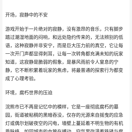
开场，寂静中的不安
游戏开始于一片绝对的寂静，没有激昂的音乐，只有脚步
踏过潮湿地面的闷响，和远处隐约传来的，无法辨别的低
语，这种寂静并非安宁，而是巨大压力前的真空，它让每
一次开门声都显得刺耳，让每一次转角都充满未知的玩家
知道，这寂静是脆弱的假象，是暴风雨前令人窒息的宁
静，它不断积累着玩家的焦虑，将最普通的探索行为都变
成了心理考验。
环境，腐朽世界的压迫
浣熊市已不再是记忆中的模样，它是一座彻底腐朽的墓
园，街道被粘稠的黑暗吞没，仅存的光源来自摇曳的应急
灯或偶尔划破夜空的闪电，墙壁上蔓延着不明生物的有机
质脉络，如同城市的血管在搏动，空气里弥漫着铁锈与腐