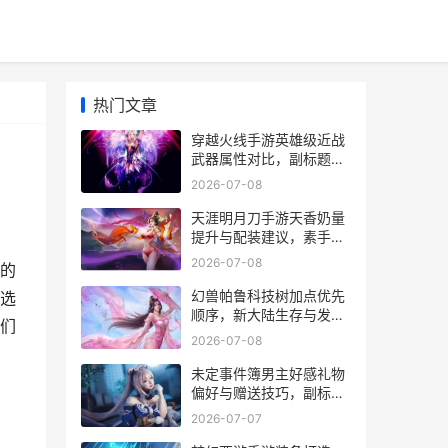
热门文章
穿越火线手游英雄级近战
武器属性对比，副标题为
锋芒之争与取舍之道
2026-07-08
天涯明月刀手游天香奶量
提升与配装建议，素手回
春的养成之道
2026-07-08
的
幻兽帕鲁科技树加点优先
选
顺序，新大陆生存与发展
们
指南
2026-07-08
未定事件簿男主好感礼物
偏好与赠送技巧，副标
题，一份资深玩家的心意
2026-07-07
指南