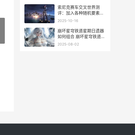
索尼克赛车交叉世界测
评：加入各种随机要素的
趣味赛车 索尼克赛车交叉
2025-10-16
世界配置
崩坏星穹铁道星期日遗器
如何组合 崩坏星穹铁道星
»
神介绍
2025-08-02