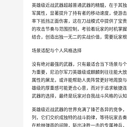
英雄级近战武器超越普通武器的精髓，在于其独
军属性，显著提升了持有者的移动速度，使游击
率下抵挡正面伤害，这在刀战模式中提供了宝贵
的攻击节奏与范围控制，考验着玩家的时机掌握
结合，创造出独一无二的实战价值，需要玩家根
场景适配与个人风格选择
没有绝对最强的武器，只有最适合当下场景与个
为重要，尼泊尔军刀英雄级或麒麟刺往往能大放
属性的屠龙，或许能帮助人类阵营更好地周旋与
雄级的厚重感可能更合心意，而对于追求敏捷连
武器的选择，最终是玩家对自我战斗风格的认知
英雄级近战武器的世界充满了锋芒各异的竞争，
列，它们交织成独特的战斗韵律，等待玩家去奏
在枪林弹雨的间隙，斩出决胜一击的专属神兵，