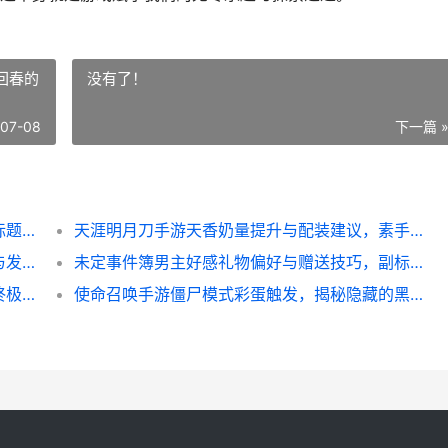
回春的
没有了！
-07-08
下一篇 
穿越火线手游英雄级近战武器属性对比，副标题为锋芒之争与取舍之道
天涯明月刀手游天香奶量提升与配装建议，素手回春的养成之道
幻兽帕鲁科技树加点优先顺序，新大陆生存与发展指南
未定事件簿男主好感礼物偏好与赠送技巧，副标题，一份资深玩家的心意指南
梦幻西游手游装备打造，一场智慧与运气的终极博弈，副标题，资深玩家深度解析打造玄机
使命召唤手游僵尸模式彩蛋触发，揭秘隐藏的黑暗以太秘辛