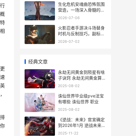
生化危机安魂曲恐怖氛围
行
营造，一场深入骨髓的视
概
听炼狱，副标题，黑暗回
2026-07-06
响与生存颤栗
特
火影忍者手游决斗场替身
相
时机与反制技巧，副标题
决胜于瞬息之间
2026-07-02
经典文章
更
永劫无间黄金到陨星有啥
速
子诀窍 永劫无间黄金算高
手么
英
2025-08-02
，
诛仙世界毕业级pve法宝
有哪些 诛仙世界 职业
2025-08-02
排
《逆战：未来》官宣确定
到2026年1月 逆战未来手
你
游下载
2025-11-22