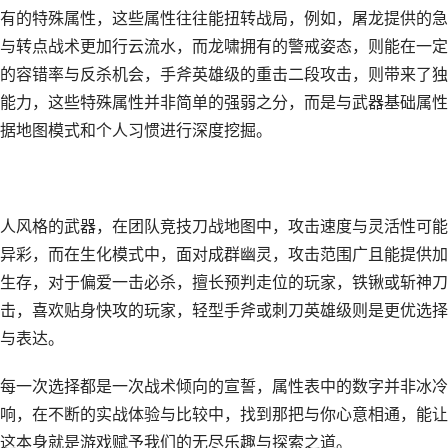
有的特殊属性，这些属性往往能扭转战局，例如，屠龙提供的急
与转点战术更加行云流水，而龙啸拥有的警戒姿态，则能在一定
的容错率与反杀机会，手斧英雄级的重击二段攻击，则带来了独
能力，这些特殊属性并非简单的强弱之分，而是与武器基础属性
据地图模式和个人习惯进行深度挖掘。
人风格的武器，在团队竞技刀战地图中，攻击速度与灵活性可能
异彩，而在生化模式中，面对成群幽灵，攻击范围广且能提供加
生存，对于偏爱一击必杀，擅长预判走位的玩家，铁锹或斩神刀
击，喜欢贴身快攻的玩家，轻型手斧或刺刀英雄级则是更优选择
与表达。
每一次选择都是一次战术倾向的宣誓，属性表中的数字并非冰冷
响，在不断的实战体验与比较中，找到那把与你心意相通，能让
这本身就是游戏赋予我们的无尽乐趣与探索之道。