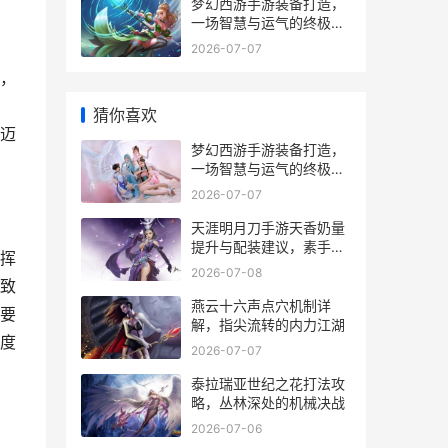
梦幻西游手游装备打造，
一场智慧与运气的终极博
弈，副标题，资深玩家深
2026-07-07
度解析打造玄机
，
猜你喜欢
迈
梦幻西游手游装备打造，
一场智慧与运气的终极博
弈，副标题，资深玩家深
2026-07-07
度解析打造玄机
天涯明月刀手游天香奶量
提升与配装建议，素手回
挥
春的养成之道
2026-07-08
致
燕云十六声点穴机制详
要
解，指尖流转的内力江湖
度
2026-07-07
泰拉瑞亚世纪之花打法攻
略，丛林深处的机械决战
2026-07-06