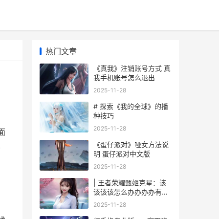
热门文章
《真我》注销账号方式 真
我手机账号怎么退出
2025-11-28
# 探索《我的全球》的播
种技巧
2025-11-28
面
《蛋仔派对》哑女方法说
,
明 蛋仔派对中文版
2025-11-28
| 王者荣耀甄姬克星：该
该该该怎么办办办办有效
对抗这位法师
2025-11-28