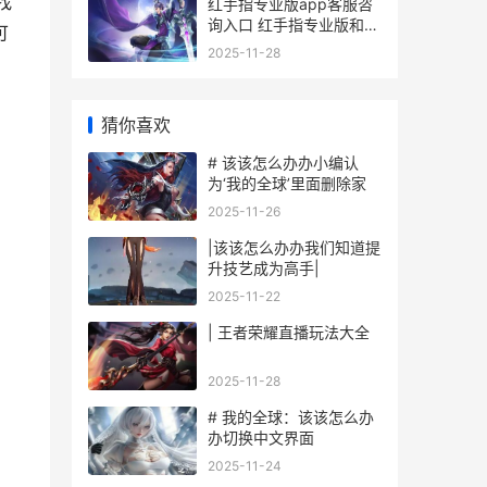
找
红手指专业版app客服咨
询入口 红手指专业版和红
可
手指有什么区别
2025-11-28
猜你喜欢
# 该该怎么办办小编认
为‘我的全球’里面删除家
2025-11-26
|该该怎么办办我们知道提
升技艺成为高手|
2025-11-22
| 王者荣耀直播玩法大全
2025-11-28
# 我的全球：该该怎么办
办切换中文界面
2025-11-24