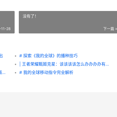
没有了！
-11-28
下一篇 
出
# 探索《我的全球》的播种技巧
| 王者荣耀甄姬克星：该该该该怎么办办办办有效对抗这位法师
红手指专业版app客服咨询入口 红手指专业版和红手指有什么区别
# 我的全球移动指令完全解析