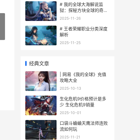
# 我的全球大海解说监
狱：探秘方块全球的奇妙
冒险
2025-11-26
# 王者荣耀职业分类深度
»
解析
2025-11-25
经典文章
| 网易《我的全球》充值
攻略大全
2025-10-13
生化危机9价格预计是多
少 生化危机9销量
2025-10-01
口袋斗蛐蛐天鹰法师连败
流如何玩
2025-11-21