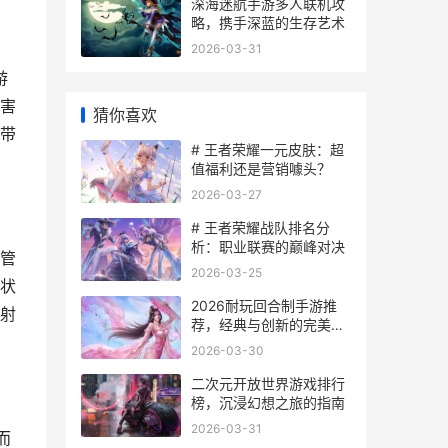
宙
深海迷航手游多人联机攻
略，携手深蓝的生存艺术
2026-03-31
游
害
猜你喜欢
带
# 王者荣耀一元皮肤：超
值福利还是营销噱头？
2026-03-27
# 王者荣耀战队排名分
析：职业联赛的巅峰对决
管
2026-03-25
状
2026耐玩回合制手游推
射
荐，经典与创新的完美融
合
2026-03-30
二次元开放世界游戏排行
榜，沉浸幻想之旅的指南
2026-03-31
而