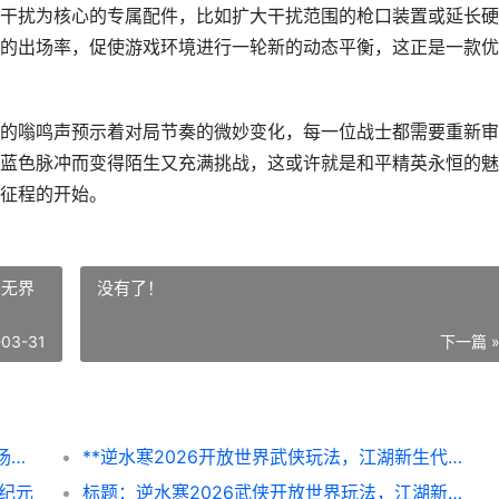
干扰为核心的专属配件，比如扩大干扰范围的枪口装置或延长硬
的出场率，促使游戏环境进行一轮新的动态平衡，这正是一款优
的嗡鸣声预示着对局节奏的微妙变化，每一位战士都需要重新审
蓝色脉冲而变得陌生又充满挑战，这或许就是和平精英永恒的魅
征程的开始。
的无界
没有了！
-03-31
下一篇 
**和平精英2026新枪械“脉冲步枪”，未来战场的电磁风暴**
**逆水寒2026开放世界武侠玩法，江湖新生代的无界画卷，副标题，从呼吸到心跳的武侠世界重构**
新纪元
标题：逆水寒2026武侠开放世界玩法，江湖新生代的全景绘卷副标题：从呼吸到心跳的沉浸式武侠宇宙