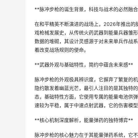
**脉冲步枪的诞生背景，科技与战术的必然融合
在和平精英不断演进的战场上，2026年推出
戏枪械发展史，从传统火药武器到能量兵器雏形
数据的堆砌，其设计灵感源于对未来单兵作战系
着改变战场规则的使命。
**武器外观与基础特性，简约中蕴含未来感**
脉冲步枪的外观极具辨识度，它摒弃了繁复的机
隐约散发着幽蓝光芒，最引人注目的是其独特的
态，基础特性方面，它使用专属的能量电池供弹
速较为平稳，属于中速点射武器，它的伤害模型
**核心机制深度解析，能量弹药的独特博弈**
脉冲步枪的核心魅力在于其能量弹药系统，它不