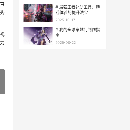
直
# 最强王者补助工具：游
秀
戏体验的提升法宝
2025-10-17
# 我的全球穿越门制作指
视
南
力
2025-08-22
»