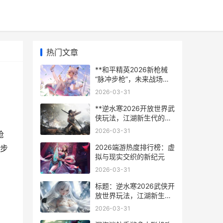
热门文章
**和平精英2026新枪械
“脉冲步枪”，未来战场的
电磁风暴**
2026-03-31
**逆水寒2026开放世界武
侠玩法，江湖新生代的无
界画卷，副标题，从呼吸
2026-03-31
枪
到心跳的武侠世界重构**
2026端游热度排行榜：虚
步
拟与现实交织的新纪元
2026-03-31
标题：逆水寒2026武侠开
放世界玩法，江湖新生代
的全景绘卷副标题：从呼
2026-03-31
吸到心跳的沉浸式武侠宇