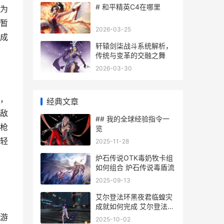
# 和平精英C4在哪里
为
暂
2026-03-25
成
轩辕剑柒战斗系统解析，
传统与变革的交融之舞
2026-03-30
，
经典文章
敌
## 我的全球经验指令一
枪
览
轻
2025-11-28
炉石传说OTK毒奶牧卡组
如何组合 炉石传说毒盾流
2025-09-13
艾尔登法环黑夜君临蝗灾
成就如何完成 艾尔登法环
黑夜君临好玩吗
游
2025-10-02