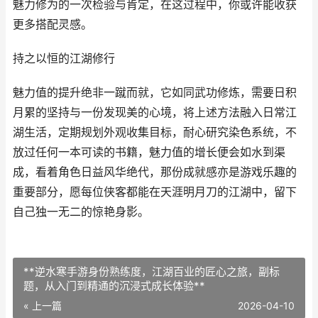
魅力修为的一次检验与肯定，在这过程中，你或许能收获
更多搭配灵感。
持之以恒的江湖修行
魅力值的提升绝非一蹴而就，它如同武功修炼，需要日积
月累的坚持与一份发现美的心境，将上述方法融入日常江
湖生活，定期规划外观收集目标，耐心研究染色系统，不
放过任何一本可读的书籍，魅力值的增长便会如水到渠
成，看着角色日益风华绝代，那份成就感亦是游戏乐趣的
重要部分，愿每位侠客都能在天涯明月刀的江湖中，留下
自己独一无二的惊艳身影。
**逆水寒手游身份熟练度，江湖百业的匠心之旅，副标
题，从入门到精通的沉浸式成长体验**
« 上一篇
2026-04-10