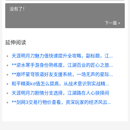
没有了！
下一篇 »
延伸阅读
天涯明月刀魅力值快速提升全攻略，副标题，江湖风华速成指南
**逆水寒手游身份熟练度，江湖百业的匠心之旅，副标题，从入门到精通的沉浸式成长体验**
**崩坏星穹铁道好友支援系统，一场无声的星际共舞**
和平精英kd值怎么提高，从战术意识到实战精进的进阶指南
天涯明月刀剧情分支选择，江湖路在人心抉择间
**剑网3交易行物价查看，资深玩家的经济风云指南，副标题，掌握市场脉搏的财富艺术**