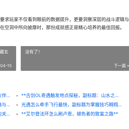
要求玩家不仅看到眼前的数据提升，更要洞察深层的战斗逻辑与
在空洞中所向披靡时，那份成就感正是精心培养的最佳回报。
间藏玄
没有了！
-04-15
下一篇 
绝区零邦布系统怎么培养，从入门到精通的伙伴指南，副标题，小小邦布大大能量的全面解析
**古剑OL奇遇触发地点探秘，副标题：山水之间藏玄机**
**金铲铲之战狂暴模式上分，极速冲分的策略与心法，副标题 节奏为王心态制胜**
光遇怎么牵手飞行最快，副标题为掌握技巧翱翔天际
**第五人格求生者天赋加点图，求生者破局的关键抉择**
**艾尔登法环怎么刷卢恩，褪色者的致富之路**