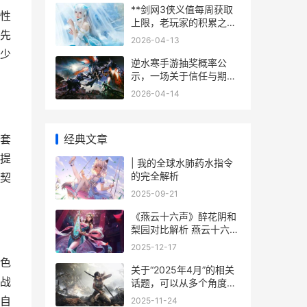
**剑网3侠义值每周获取
性
上限，老玩家的积累之道
先
**
2026-04-13
少
逆水寒手游抽奖概率公
示，一场关于信任与期待
的江湖博弈，副标题，概
2026-04-14
率迷雾下的玩家心理与设
计哲学
经典文章
套
提
| 我的全球水肺药水指令
的完全解析
契
2025-09-21
《燕云十六声》醉花阴和
梨园对比解析 燕云十六声
国际服
2025-12-17
色
关于“2025年4月”的相关
战
话题，可以从多个角度进
行探讨，下面内容是一些
自
2025-11-24