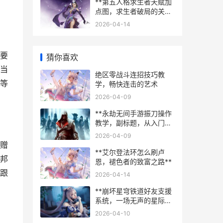
**第五人格求生者天赋加
点图，求生者破局的关键
抉择**
2026-04-14
要
猜你喜欢
当
绝区零战斗连招技巧教
等
学，畅快连击的艺术
2026-04-09
**永劫无间手游振刀操作
教学，副标题，从入门到
精通的心法与实战**
2026-04-09
赠
**艾尔登法环怎么刷卢
邦
恩，褪色者的致富之路**
跟
2026-04-14
**崩坏星穹铁道好友支援
系统，一场无声的星际共
舞**
2026-04-10