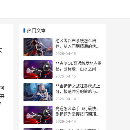
热门文章
绝区零邦布系统怎么培
养，从入门到精通的伙伴
大
指南，副标题，小小邦布
2026-04-15
大大能量的全面解析
**古剑OL奇遇触发地点探
秘，副标题：山水之间藏
玄机**
2026-04-15
**金铲铲之战狂暴模式上
可
分，极速冲分的策略与心
甚
法，副标题 节奏为王心态
2026-04-14
制胜**
伴
光遇怎么牵手飞行最快，
副标题为掌握技巧翱翔天
际
2026-04-14