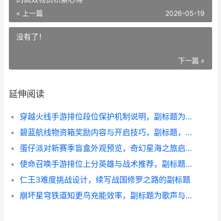
« 上一篇
2026-05-19
没有了！
下一篇 »
延伸阅读
穿越火线手游排位段位保护机制说明，副标题为进阶之路的守护盾
碧蓝航线物资箱奖励内容与开启技巧，副标题，资深玩家的高效物资积累心得
蛋仔派对新赛季盲盒外观预览，奇幻星海之旅启程
使命召唤手游排位上分英雄与战术推荐，副标题：赛季进阶实战指南
仁王3难度挑战设计，续写战国修罗之路的副标题
崩坏星穹铁道知更鸟充能效率，副标题为歌声与能量的协奏诗篇