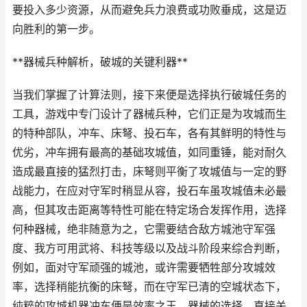
要投入多少资源，从而避免兵力浪费或功败垂成，这是迈
向胜利的第一步。
**器械兵种解析，破城的关键利器**
当我们掌握了计算法则，接下来便是选择执行破城任务的
工具，游戏中专门设计了器械兵种，它们正是为攻城而生
的特种部队，冲车、床弩、投石车，各有其鲜明的特性与
优劣，冲车拥有最高的基础攻城值，如同重锤，能对耐久
造成最直接的猛烈打击，床弩则平衡了攻城值与一定的野
战能力，在应对守军时稍显从容，投石车虽攻城值未必最
高，但其攻击距离等特性可能在特定场合发挥作用，选择
何种器械，绝非随意为之，它需要结合敌方城池守军强
度、我方可用武将、科技等级以及战斗阶段来综合判断，
例如，面对守军顽强的城池，或许需要牺牲部分攻城效
率，选择稍能抗衡的床弩，而在守军已清的空城状态下，
纯粹的攻城机器冲车便是效率之王，器械的选择，直接关