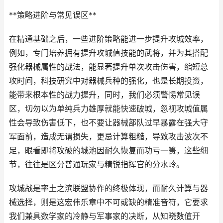
**策略进阶与常见误区**
在精通基础之后，一些进阶策略能进一步提升攻城效率，
例如，专门培养拥有提升攻城值技能的武将，并为其搭配
强化器械属性的战法，能显著提升单次攻击伤害，缩短总
攻时间，科技研究中对器械兵种的强化，也是长期投资，
能带来根本性的战力提升，同时，我们必须警惕常见误
区，切勿以为单纯兵力雄厚就能快速破城，忽视攻城值属
性会导致伤害低下，也不要让器械部队过早暴露在强大守
军面前，造成无谓损失，更忌计算粗糙，导致攻击波次不
足，眼看即将攻破的城池因耐久恢复而功亏一篑，这些细
节，往往是区分普通玩家与精锐指挥官的分水岭。
攻城战是率土之滨联盟协作的终极体现，而耐久计算与器
械选择，则是这宏伟乐章中不可或缺的精准音符，它要求
我们兼具数学家的冷静与军事家的决断，从知晓数值开