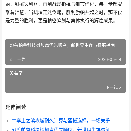
始，到挑选利器，再到战场指挥与细节优化，每一步都凝
聚着智慧，当城墙轰然倒塌，胜利旗帜升起之时，那不仅
是力量的胜利，更是精密筹划与集体执行的辉煌成果。
幻兽帕鲁科技树加点优先顺序，新世界生存与征服指南
« 上一篇
2026-05-14
没有了！
下一篇 »
延伸阅读
**率土之滨攻城耐久计算与器械选择，一场关乎胜负的精密博弈**
幻兽帕鲁科技树加点优先顺序，新世界生存与征服指南