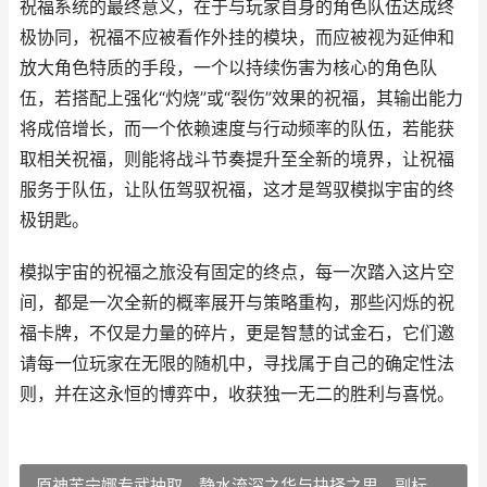
祝福系统的最终意义，在于与玩家自身的角色队伍达成终
极协同，祝福不应被看作外挂的模块，而应被视为延伸和
放大角色特质的手段，一个以持续伤害为核心的角色队
伍，若搭配上强化“灼烧”或“裂伤”效果的祝福，其输出能力
将成倍增长，而一个依赖速度与行动频率的队伍，若能获
取相关祝福，则能将战斗节奏提升至全新的境界，让祝福
服务于队伍，让队伍驾驭祝福，这才是驾驭模拟宇宙的终
极钥匙。
模拟宇宙的祝福之旅没有固定的终点，每一次踏入这片空
间，都是一次全新的概率展开与策略重构，那些闪烁的祝
福卡牌，不仅是力量的碎片，更是智慧的试金石，它们邀
请每一位玩家在无限的随机中，寻找属于自己的确定性法
则，并在这永恒的博弈中，收获独一无二的胜利与喜悦。
原神芙宁娜专武抽取，静水流深之华与抉择之思，副标