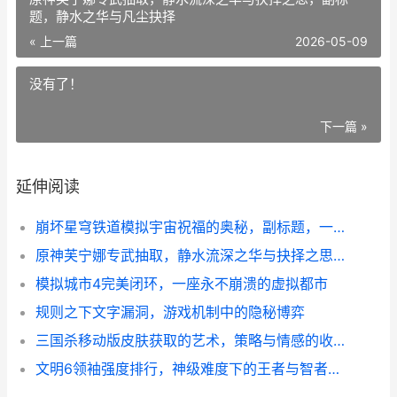
题，静水之华与凡尘抉择
« 上一篇
2026-05-09
没有了！
下一篇 »
延伸阅读
崩坏星穹铁道模拟宇宙祝福的奥秘，副标题，一场关于概率与策略的永恒博弈
原神芙宁娜专武抽取，静水流深之华与抉择之思，副标题，静水之华与凡尘抉择
模拟城市4完美闭环，一座永不崩溃的虚拟都市
规则之下文字漏洞，游戏机制中的隐秘博弈
三国杀移动版皮肤获取的艺术，策略与情感的收藏之旅
文明6领袖强度排行，神级难度下的王者与智者，副标题，纵横千年的战略抉择