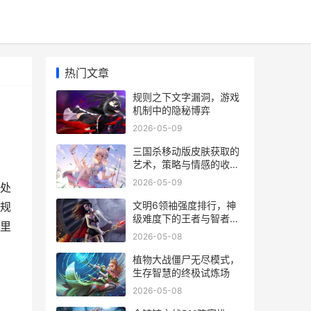
热门文章
规则之下文字漏洞，游戏
机制中的隐秘博弈
2026-05-09
三国杀移动版皮肤获取的
艺术，策略与情感的收藏
之旅
2026-05-09
处
文明6领袖强度排行，神
规
级难度下的王者与智者，
里
副标题，纵横千年的战略
2026-05-08
抉择
植物大战僵尸无尽模式，
生存智慧的终极试炼场
2026-05-08