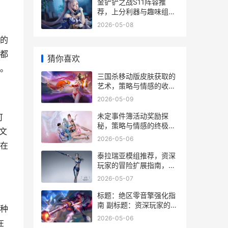
金铲铲之战S11阵容推
荐，上分利器与趣味组合
全解析
2026-05-08
的
都
猜你喜欢
。
三国杀移动版皮肤获取的
艺术，策略与情感的收藏
之旅
2026-05-09
未定事件簿活动奖励探
可
秘，策略与情感的终极回
文
馈
2026-05-06
在
泰拉瑞亚模组推荐，资深
玩家的冒险扩展指南，副
标题，开启超越原版的奇
2026-05-07
妙旅程
标题：绝区零音擎强化指
南 副标题：资深玩家的深
种
度解析与实战心得
2026-05-06
在