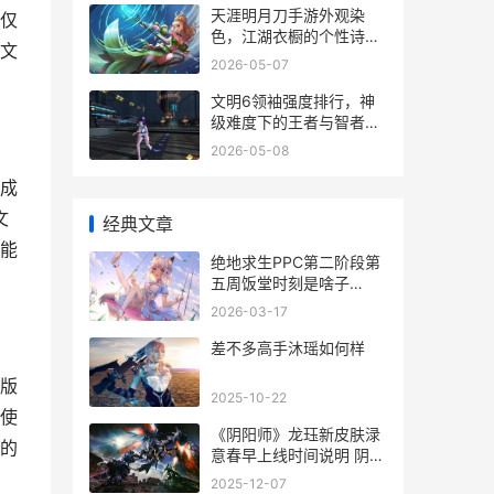
天涯明月刀手游外观染
仅
色，江湖衣橱的个性诗
文
篇，副标题，一袭华裳染
2026-05-07
尽江湖风月
文明6领袖强度排行，神
级难度下的王者与智者，
副标题，纵横千年的战略
2026-05-08
抉择
成
文
经典文章
能
绝地求生PPC第二阶段第
五周饭堂时刻是啥子
pubg new state(绝地求
2026-03-17
生2)
差不多高手沐瑶如何样
版
2025-10-22
使
《阴阳师》龙珏新皮肤渌
的
意春早上线时间说明 阴阳
师里的龙
2025-12-07