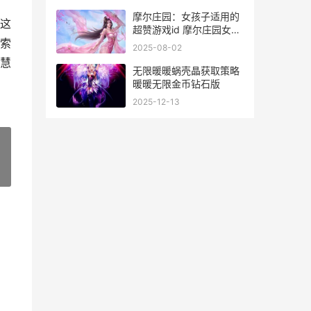
摩尔庄园：女孩子适用的
这
超赞游戏id 摩尔庄园女孩
索
子多吗
2025-08-02
慧
无限暖暖蜗壳晶获取策略
暖暖无限金币钻石版
2025-12-13
»