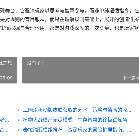
殊舞台，它邀请玩家以思考与智慧参与，而非单纯遵循指令，在
是对规则的盲目服从，而是在理解规则基础上，展开的创造性探
审慎挖掘与合理运用，都是对游戏深度的一次丈量，也是玩家智
藏之旅
没有了！
05-09
下一篇 
三国杀移动版皮肤获取的艺术，策略与情感的收藏之旅
文明6领袖强度排行，神级难度下的王者与智者，副标题，纵横千年的战略抉择
植物大战僵尸无尽模式，生存智慧的终极试炼场
金铲铲之战S11阵容推荐，上分利器与趣味组合全解析
泰拉瑞亚模组推荐，资深玩家的冒险扩展指南，副标题，开启超越原版的奇妙旅程