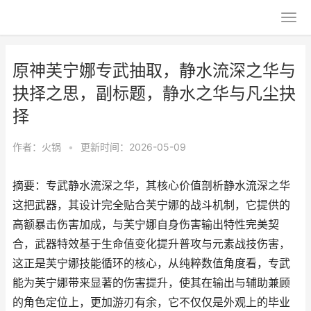
原神芙宁娜专武抽取，静水流深之华与
抉择之思，副标题，静水之华与凡尘抉
择
作者：
火锅
•
更新时间：2026-05-09
摘要：专武静水流深之华，其核心价值剖析静水流深之华
这把武器，其设计完全贴合芙宁娜的战斗机制，它提供的
高额暴击伤害加成，与芙宁娜自身伤害输出特性完美契
合，武器特效基于生命值变化提升普攻与元素战技伤害，
这正是芙宁娜技能循环的核心，从纯粹数值角度看，专武
能为芙宁娜带来显著的伤害提升，使其在输出与辅助兼顾
的角色定位上，更加游刃有余，它不仅仅是外观上的毕业