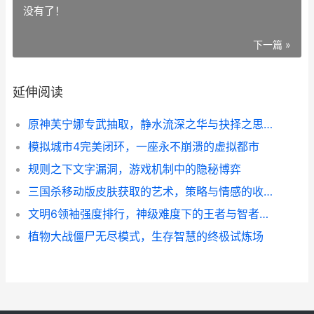
没有了！
下一篇 »
延伸阅读
原神芙宁娜专武抽取，静水流深之华与抉择之思，副标题，静水之华与凡尘抉择
模拟城市4完美闭环，一座永不崩溃的虚拟都市
规则之下文字漏洞，游戏机制中的隐秘博弈
三国杀移动版皮肤获取的艺术，策略与情感的收藏之旅
文明6领袖强度排行，神级难度下的王者与智者，副标题，纵横千年的战略抉择
植物大战僵尸无尽模式，生存智慧的终极试炼场