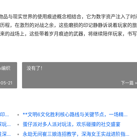
物品与现实世界的使用痕迹概念相结合，它为数字资产注入了时
历程，在激烈的对战之余，这些磨损的印记静静诉说着玩家的旅
来的战场上，这些带着岁月痕迹的武器，将继续陪伴玩家，书写
心编织
没有了！
-05-21
下一篇 
**反恐精英2枪械皮肤磨损：虚拟战场的岁月印记**
**文明6文化胜利核心路线与关键节点，一场精心编织的软实力征服**
洛克王国世界地图隐藏点探秘，副标题，资深玩家的尘封记忆寻踪
蛋仔派对多人派对玩法，欢乐碰撞的社交盛宴
标题：梦幻西游手游装备打造特效与附加属性深度解析，副标题：资深玩家视角下的战力提升之道
永劫无间崔三娘连招教学，深海女王实战进阶指南