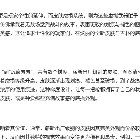
更是玩家个性的延伸，而皮肤磨损系统，则为这些虚拟武器赋予
仿佛承载着无数场激烈战斗的故事，表面斑驳的划痕与褪色的图
美感，这让追求个性化的玩家们，在炫丽的全新皮肤与古朴的磨
”到“战痕累累”，共有数个梯度，崭新出厂级别的皮肤，图案清
着磨损等级升高，皮肤逐渐出现划痕、褪色甚至破损，到了战痕
浓厚的使用痕迹，这种梯度设计，让每一把枪都拥有了自己的状
皮肤，或是钟爱那些充满故事感的磨损外观。
响着其价值，通常，崭新出厂级别的皮肤因其完美外观而价格较
下，反而因其独特的视觉效果而变得更为稀有和昂贵，例如，一