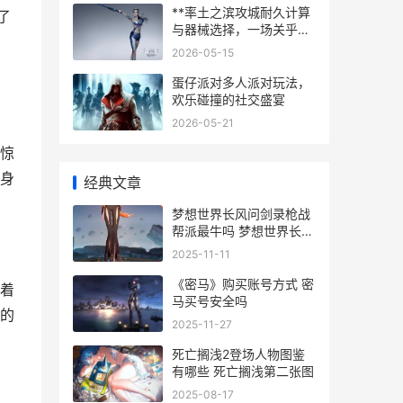
**率土之滨攻城耐久计算
了
与器械选择，一场关乎胜
负的精密博弈**
2026-05-15
蛋仔派对多人派对玩法，
欢乐碰撞的社交盛宴
2026-05-21
惊
身
经典文章
梦想世界长风问剑录枪战
帮派最牛吗 梦想世界长风
问剑录什么职业好玩
2025-11-11
《密马》购买账号方式 密
着
马买号安全吗
的
2025-11-27
死亡搁浅2登场人物图鉴
有哪些 死亡搁浅第二张图
2025-08-17