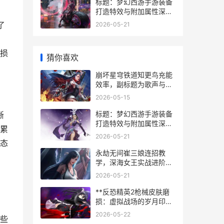
标题：梦幻西游手游装备
打造特效与附加属性深度
解析，副标题：资深玩家
了
2026-05-21
视角下的战力提升之道
损
猜你喜欢
崩坏星穹铁道知更鸟充能
效率，副标题为歌声与能
量的协奏诗篇
2026-05-15
标题：梦幻西游手游装备
晰
打造特效与附加属性深度
累
解析，副标题：资深玩家
2026-05-21
视角下的战力提升之道
态
永劫无间崔三娘连招教
学，深海女王实战进阶指
南
2026-05-21
**反恐精英2枪械皮肤磨
损：虚拟战场的岁月印记
**
2026-05-22
些