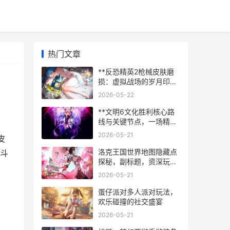
热门文章
**反恐精英2枪械皮肤磨
损：虚拟战场的岁月印记
**
2026-05-22
**文明6文化胜利核心路
线与关键节点，一场精心
编织的软实力征服**
2026-05-21
皮
洛克王国世界地图隐藏点
斗
探秘，副标题，资深玩家
的尘封记忆寻踪
2026-05-21
蛋仔派对多人派对玩法，
欢乐碰撞的社交盛宴
2026-05-21