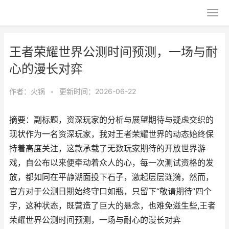
王者荣耀世界公测时间预测，一场与耐
心的漫长对弈
作者：
火锅
•
更新时间：2026-06-22
摘要：副标题，资深玩家的分析与展望期待与疑虑交织的
现状作为一名资深玩家，我对王者荣耀世界的动态始终保
持着高度关注，这款承载了无数玩家期待的开放世界游
戏，自公布以来便牵动着众人的心，每一次测试资格的发
放，都如同在平静湖面投下石子，激起层层涟漪，然而，
官方对于公测日期始终守口如瓶，只留下“敬请期待”四个
字，这种状态，既营造了巨大的悬念，也难免滋生些,王者
荣耀世界公测时间预测，一场与耐心的漫长对弈