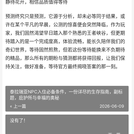
静待花开，相信品质值得等待
预测终究只是预测，它源于分析，却未必等同于结果，或
许在某个平凡的早晨，公测的惊喜便会突然降临，作为玩
家，我们固然渴望早日踏入那个熟悉的王者峡谷，但更期
待踏入的是一个完成度高，体验流畅，能长久陪伴我们的
奇幻世界，等待固然煎熬，但若这份等待能换来不负期待
的精品，那么所有的期盼与猜测都将获得回报，让我们保
持关注，做好准备，等待官方最终揭晓答案的那一刻。
泰拉瑞亚NPC入住必备条件，一份详尽的生存指南，副标
题，庇护所与幸福的奥秘
« 上一篇
2026-06-09
没有了！