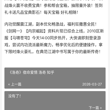
战烽火赢不收费宝典！参和帮会宝箱，抽限量外装！签到
礼卡送凡品宝典影石！每天宝箱 好礼相随！
内功觉醒震江湖，副本优化畅激战，福利狂撒惠全民！
《剑网一》【内宗崛起】资料片现已综合上线，2010区新
服【马啸苍穹】今天14:00同步热开，大侠请即刻登录游
戏，尝试内功流派最新魔力，畅享优化后的便捷操作，拿
下限时烽火豪礼，在典范江湖中书写属于你的最新传奇！
《洛奇》宿命爱情 洛奇 知乎
« 上一篇
2026-03-27
没有了！
下一篇 »