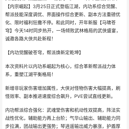
【内宗崛起】3月25日正式登临江湖，内功系综合觉醒、
帮派技能深度调优、界面操作综合更新、副本方法重磅优
化、限时福利狂撒不停。和此同时，开年新服【马啸苍
穹】今天14时同步热开，一场倾败武林格局的武侠盛宴，
诚邀各路大侠共赴新程！
【内功觉醒破苍穹，帮派焕新定乾坤】
本次资料片以内功系崛起为核心，综合革新帮派战力体
系，重塑江湖平衡格局！
新增非玩家伤害增加属性，大侠对怪物伤害大幅提高，刷
怪效率、副本推进速度综合飙升，PVE尝试直线更新。
内功帮派综合强化：武魂堂伤害和机动性双提高，阵法实
战性优化，辅助能力再上台阶；气华山输出、辅助能力同
步拉满，团战输出更强势；琴逍遥输出威力暴涨，护盾厚