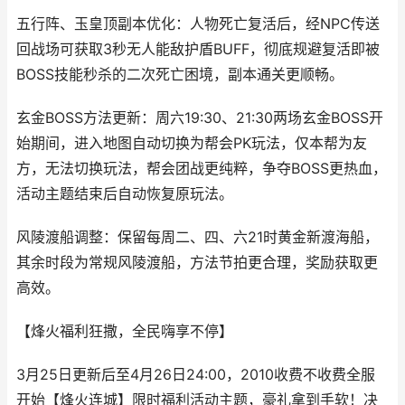
五行阵、玉皇顶副本优化：人物死亡复活后，经NPC传送
回战场可获取3秒无人能敌护盾BUFF，彻底规避复活即被
BOSS技能秒杀的二次死亡困境，副本通关更顺畅。
玄金BOSS方法更新：周六19:30、21:30两场玄金BOSS开
始期间，进入地图自动切换为帮会PK玩法，仅本帮为友
方，无法切换玩法，帮会团战更纯粹，争夺BOSS更热血，
活动主题结束后自动恢复原玩法。
风陵渡船调整：保留每周二、四、六21时黄金新渡海船，
其余时段为常规风陵渡船，方法节拍更合理，奖励获取更
高效。
【烽火福利狂撒，全民嗨享不停】
3月25日更新后至4月26日24:00，2010收费不收费全服
开始【烽火连城】限时福利活动主题，豪礼拿到手软！决