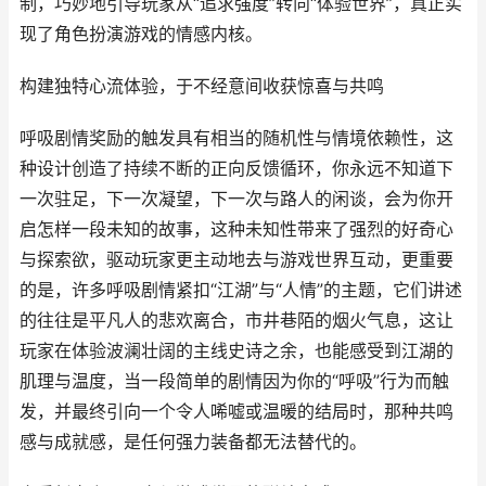
制，巧妙地引导玩家从“追求强度”转向“体验世界”，真正实
现了角色扮演游戏的情感内核。
构建独特心流体验，于不经意间收获惊喜与共鸣
呼吸剧情奖励的触发具有相当的随机性与情境依赖性，这
种设计创造了持续不断的正向反馈循环，你永远不知道下
一次驻足，下一次凝望，下一次与路人的闲谈，会为你开
启怎样一段未知的故事，这种未知性带来了强烈的好奇心
与探索欲，驱动玩家更主动地去与游戏世界互动，更重要
的是，许多呼吸剧情紧扣“江湖”与“人情”的主题，它们讲述
的往往是平凡人的悲欢离合，市井巷陌的烟火气息，这让
玩家在体验波澜壮阔的主线史诗之余，也能感受到江湖的
肌理与温度，当一段简单的剧情因为你的“呼吸”行为而触
发，并最终引向一个令人唏嘘或温暖的结局时，那种共鸣
感与成就感，是任何强力装备都无法替代的。