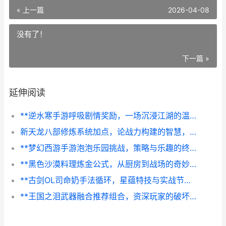
« 上一篇
2026-04-08
没有了！
下一篇 »
延伸阅读
**逆水寒手游呼吸剧情奖励，一场沉浸江湖的温柔馈赠，副标题，于呼吸间拾取武侠世界的诗意回响**
新天龙八部修炼系统加点，论战力构建的智慧，副标题，资深玩家的深度剖析与实战指南
**梦幻西游手游泡泡乐园挑战，策略与乐趣的终极试炼**
**黑色沙漠料理炼金公式，从厨房到战场的奇妙转化**
**古剑OL司命奶手法循环，星蕴特技与实战节奏解析**
**王国之泪武器融合推荐组合，资深玩家的破坏艺术指南**