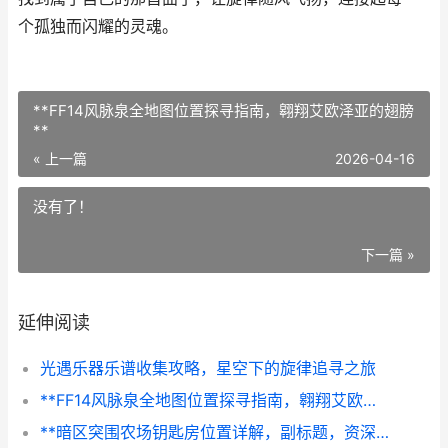
个孤独而闪耀的灵魂。
**FF14风脉泉全地图位置探寻指南，翱翔艾欧泽亚的翅膀
**
« 上一篇
2026-04-16
没有了！
下一篇 »
延伸阅读
光遇乐器乐谱收集攻略，星空下的旋律追寻之旅
**FF14风脉泉全地图位置探寻指南，翱翔艾欧泽亚的翅膀**
**暗区突围农场钥匙房位置详解，副标题，资深玩家的钥匙地图与战术心得**