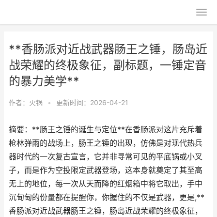
**香肠派对近战武器肠王之锤，肠岛近
战荣耀的终极象征，副标题，一锤定音
的暴力美学**
作者：
火锅
•
更新时间：2026-04-21
摘要：**肠王之锤的诞生与定位**在香肠派对这片充斥着
枪林弹雨的战场上，肠王之锤的出现，仿佛是对现代热兵
器时代的一次复古宣言，它并非寻常可见的平底锅或小叉
子，而是作为空投限定武器登场，这本身就奠定了其至高
无上的地位，每一次从天而降的红烟箱中将它取出，手中
沉甸甸的份量都在提醒你，你握住的不仅是武器，更是,**
香肠派对近战武器肠王之锤，肠岛近战荣耀的终极象征，