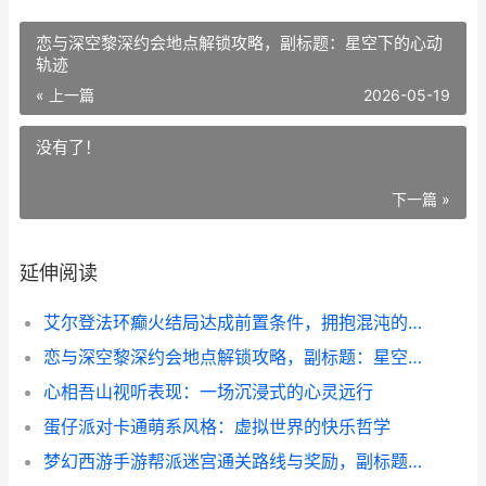
恋与深空黎深约会地点解锁攻略，副标题：星空下的心动
轨迹
« 上一篇
2026-05-19
没有了！
下一篇 »
延伸阅读
艾尔登法环癫火结局达成前置条件，拥抱混沌的终极抉择，副标题，癫火之路的献祭与启示
恋与深空黎深约会地点解锁攻略，副标题：星空下的心动轨迹
心相吾山视听表现：一场沉浸式的心灵远行
蛋仔派对卡通萌系风格：虚拟世界的快乐哲学
梦幻西游手游帮派迷宫通关路线与奖励，副标题迷宫探秘与财富指南