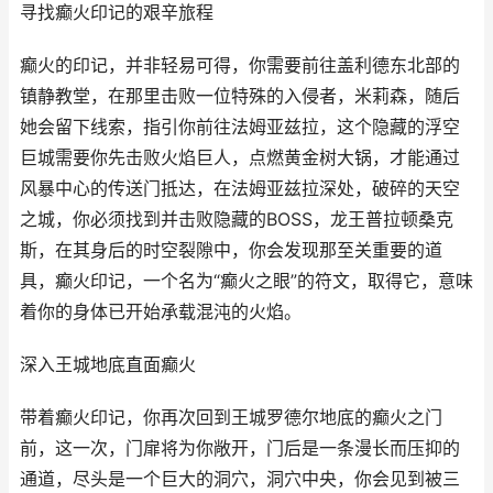
寻找癫火印记的艰辛旅程
癫火的印记，并非轻易可得，你需要前往盖利德东北部的
镇静教堂，在那里击败一位特殊的入侵者，米莉森，随后
她会留下线索，指引你前往法姆亚兹拉，这个隐藏的浮空
巨城需要你先击败火焰巨人，点燃黄金树大锅，才能通过
风暴中心的传送门抵达，在法姆亚兹拉深处，破碎的天空
之城，你必须找到并击败隐藏的BOSS，龙王普拉顿桑克
斯，在其身后的时空裂隙中，你会发现那至关重要的道
具，癫火印记，一个名为“癫火之眼”的符文，取得它，意味
着你的身体已开始承载混沌的火焰。
深入王城地底直面癫火
带着癫火印记，你再次回到王城罗德尔地底的癫火之门
前，这一次，门扉将为你敞开，门后是一条漫长而压抑的
通道，尽头是一个巨大的洞穴，洞穴中央，你会见到被三