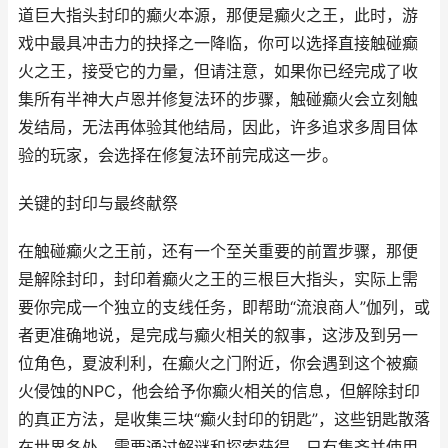
道巨大指头封印的癫火本源，那便是癫火之王，此时，游
戏中最具冲击力的抉择之一降临，你可以选择直接触碰癫
火之王，接受它的力量，但请注意，如果你已经完成了收
集所有半神大卢恩并修复法环的步骤，触碰癫火会立刻触
发结局，无法再体验其他结局，因此，许多追求多周目体
验的玩家，会选择在修复法环前完成这一步。
关键的封印与最终献祭
在触碰癫火之王前，还有一个至关重要的前置步骤，那便
是解除封印，封印着癫火之王的三根巨大指头，实际上需
要你完成一个独立的支线任务，即帮助“流浪商人”伽列，或
者更准确地说，是完成与癫火相关的叙事，这涉及到另一
位角色，夏波利利，在癫火之门附近，你会遇到这个被癫
火侵蚀的NPC，他会给予你癫火相关的信息，但解除封印
的真正方法，是收集三块“癫火封印的钥匙”，这些钥匙散落
在世界各处，需要通过解谜和探索获得，只有集齐并使用