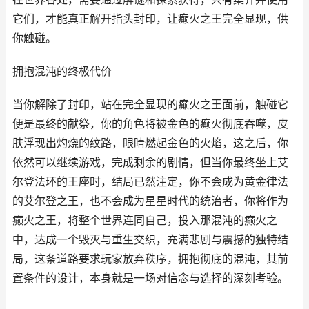
它们，才能真正解开指头封印，让癫火之王完全显现，供
你触碰。
拥抱混沌的终极代价
当你解除了封印，站在完全显现的癫火之王面前，触碰它
便是最终的献祭，你的角色将被金色的癫火彻底吞噬，皮
肤浮现出灼烧的纹路，眼睛燃起金色的火焰，这之后，你
依然可以继续游戏，完成剩余的剧情，但当你最终坐上艾
尔登法环的王座时，结局已然注定，你不会成为黄金律法
的艾尔登之王，也不会成为星星时代的统治者，你将作为
癫火之王，将整个世界连同自己，投入那混沌的癫火之
中，达成一个毁灭与重生交织，充满悲剧与震撼的独特结
局，这条道路要求玩家放弃秩序，拥抱彻底的混沌，其前
置条件的设计，本身就是一场对信念与选择的深刻考验。