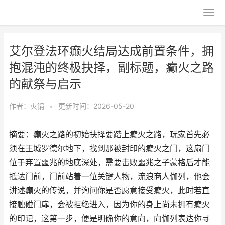
艾尔登法环癫火结局达成前置条件，拥
抱混沌的终极抉择，副标题，癫火之路
的献祭与启示
作者：
火锅
•
更新时间：2026-05-20
摘要：癫火之路的初始抉择要踏上癫火之路，玩家首先必
须在王城罗德尔地下，找到那被封印的癫火之门，这扇门
位于弃置噩兆的地底深处，需要击败噩兆之子蒙格后才能
抵达门前，门前站着一位关键人物，流浪商人伽列，他会
讲述癫火的传说，并询问你是否愿意接受癫火，此时若直
接触碰门扉，会被拒绝进入，因为你的身上尚未拥有癫火
的印记，这第一步，便是明确你的意向，向伽列表达你寻