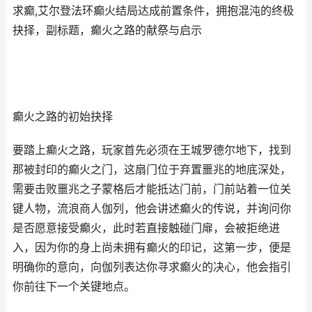
求癫,艾尔登法环癫火结局达成前置条件，拥抱混沌的终极
抉择，副标题，癫火之路的献祭与启示
癫火之路的初始抉择
要踏上癫火之路，玩家首先必须在王城罗德尔地下，找到
那被封印的癫火之门，这扇门位于弃置噩兆的地底深处，
需要击败噩兆之子蒙格后才能抵达门前，门前站着一位关
键人物，流浪商人伽列，他会讲述癫火的传说，并询问你
是否愿意接受癫火，此时若直接触碰门扉，会被拒绝进
入，因为你的身上尚未拥有癫火的印记，这第一步，便是
明确你的意向，向伽列表达你寻求癫火的决心，他会指引
你前往下一个关键地点。