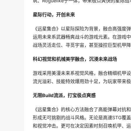
筑、Roguelike于一体，带来极点爽快的星际
星际行动，开创未来
《远星集合》以星际探险为背景，融合高强度弹幕ST
运用未来系武器畅爽战斗的游戏元素。在游戏中
战场灵活走位、寻觅宇宙，甚至操控巨型机甲降
科幻视觉和机械美学融合，沉浸未来战场
游戏采用美漫未来系视觉风格，融合精细机甲设
流光溢彩、技能特效爆用劲十足，为玩家带来极
无限Build流派，打宝极点爽感
《远星集合》的核心方法融合了高能弹幕对抗和深
形成无可挑剔的战斗风格。无论是高速STG覆
和视觉冲击。更可在决定因素时刻召唤机甲、运