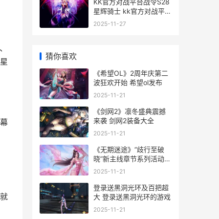
KK官方对战平台战令S28
星辉骑士 kk官方对战平台
gg全能王挑战赛启幕
2025-11-27
d、
猜你喜欢
星
《希望OL》2周年庆第二
波狂欢开始 希望ol发布
2025-11-21
《剑网2》凛冬盛典震撼
来袭 剑网2装备大全
幕
2025-11-21
《无期迷途》“歧行至破
晓”新主线章节系列活动主
题今天开始 《无期迷途》
2025-11-21
官方壁纸下载
，
登录送黑洞光环及百把超
成就
大 登录送黑洞光环的游戏
2025-11-21