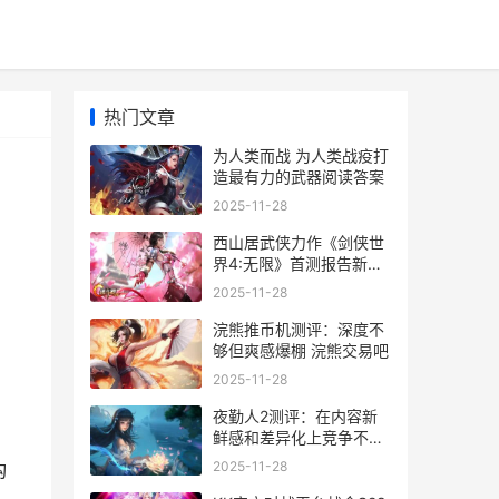
热门文章
为人类而战 为人类战疫打
造最有力的武器阅读答案
2025-11-28
西山居武侠力作《剑侠世
界4:无限》首测报告新鲜
出炉 西山居经典游戏
2025-11-28
浣熊推币机测评：深度不
够但爽感爆棚 浣熊交易吧
2025-11-28
夜勤人2测评：在内容新
鲜感和差异化上竞争不足
夜勤人值得买吗
2025-11-28
构