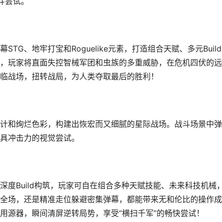
战斗尝试。
G、地牢打宝和Roguelike元素，打造组合天赋、多元Buil
，玩家将直面失控智械军团和虫族的多重威胁，在危机四伏的远
临战场，扭转战局，为人类夺取最后的胜利！
计和绚烂色彩，构建出恢宏而又细腻的星际战场。战斗场景中弹
具冲击力的视觉尝试。
度Build构筑，玩家可自在组合多种天赋技能、未来科技机械
盖全场，还是精准走位躲避密集弹幕，都能带来无和伦比的操作
用源器，瞬间清屏逆转局势，享受“横扫千军”的畅快尝试！