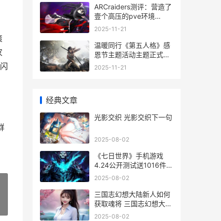
ARCraiders测评：营造了
壹个高压的pve环境
arscy测评
2025-11-21
策
温暖同行《第五人格》感
家
恩节主题活动主题正式上
线 温暖同行图片
闪
2025-11-21
经典文章
光影交织 光影交织下一句
群
2025-08-02
《七日世界》手机游戏
4.24公开测试送1016件外
观奖励 七日世界手游官服
2025-08-02
三国志幻想大陆新人如何
获取魂将 三国志幻想大陆
»
是什么类型的游戏
2025-08-02