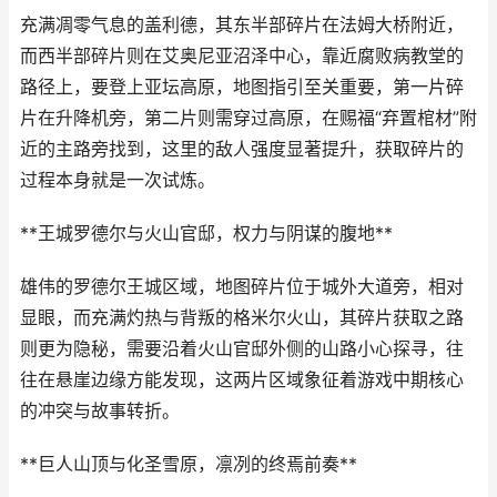
充满凋零气息的盖利德，其东半部碎片在法姆大桥附近，
而西半部碎片则在艾奥尼亚沼泽中心，靠近腐败病教堂的
路径上，要登上亚坛高原，地图指引至关重要，第一片碎
片在升降机旁，第二片则需穿过高原，在赐福“弃置棺材”附
近的主路旁找到，这里的敌人强度显著提升，获取碎片的
过程本身就是一次试炼。
**王城罗德尔与火山官邸，权力与阴谋的腹地**
雄伟的罗德尔王城区域，地图碎片位于城外大道旁，相对
显眼，而充满灼热与背叛的格米尔火山，其碎片获取之路
则更为隐秘，需要沿着火山官邸外侧的山路小心探寻，往
往在悬崖边缘方能发现，这两片区域象征着游戏中期核心
的冲突与故事转折。
**巨人山顶与化圣雪原，凛冽的终焉前奏**