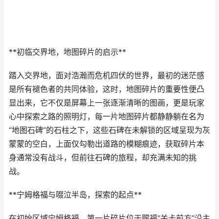
**初临交界地，地图碎片的启示**
踏入交界地，面对浩瀚而危机四伏的世界，最初的迷茫感
是所有褪色者的共同体验，这时，地图碎片的重要性便凸
显出来，它不仅是屏幕上一张逐渐清晰的图画，更是玩家
心中探索之路的照明灯，每一片地图碎片都静静躺在名为
“地图石碑”的石柱之下，这些石碑在未解锁的区域呈现为灰
蒙蒙的空白，上面仅勾勒出道路的模糊痕迹，获取碎片本
身通常没有战斗，但前往石碑的旅程，却充满未知的挑
战。
**宁姆格福与啜泣半岛，探索的起点**
在初始区域宁姆格福，第一片碎片位于赐福“关卡前方”沿主