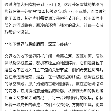
通过洛德大升降机来到巨人山顶，这片苍凉雪域的地图碎
片就在第一处赐福“降雪棱线路”沿路下行不远处，而隐藏的
化圣雪原，其碎片则需要通过秘密符节开启，位于雪原中
部的冰河道路旁，寒冷的环境与强大的敌人，让每一次获
取都记忆深刻。
**地下世界与最终版图，深邃与终结**
交界地的地下世界同样广阔，希芙拉河、安瑟尔河、腐败
湖以及深根底层，都拥有独立的地图碎片，它们通常位于
这些地下区域入口主干道的关键节点，例如希芙拉河碎片
就在岸边赐福旁，最后，在一切旅程的终点，法姆亚兹拉
的浮空神殿，那片残破的古老地图碎片，就在初始降临点
的前方，它拼凑出旅途最后的轮廓，从懵懂无知的褪色者
到直面艾尔登之兽的战士，每一片地图碎片的收集，都标
记着一段成长的轨迹，它们不仅是指引方向的工具，更是