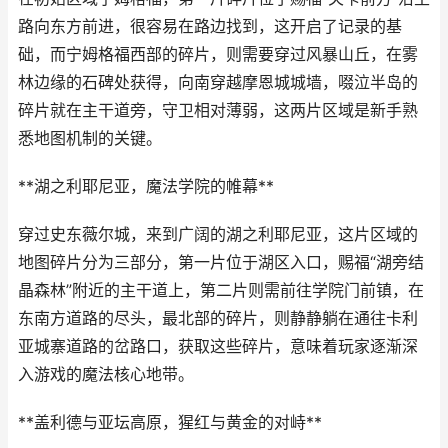
路向东方前进，很容易在路边找到，这开启了记录的基
础，而宁姆格福西部的碎片，则需要穿过风暴山丘，在雾
林边缘的石碑处获得，向南穿越摩恩城城墙，啜泣半岛的
碎片就在主干道旁，守卫相对薄弱，这两片区域是新手熟
悉地图机制的关键。
**湖之利耶尼亚，魔法学院的帷幕**
穿过史东薇尔城，来到广阔的湖之利耶尼亚，这片区域的
地图碎片分为三部分，第一片位于湖区入口，赐福“湖旁结
晶森林”附近的主干道上，第二片则需前往学院门前镇，在
东南方道路的尽头，最北部的碎片，则静静躺在通往卡利
亚城寨道路的岔路口，获取这些碎片，意味着玩家逐渐深
入游戏的魔法核心地带。
**盖利德与亚坛高原，猩红与黄金的对峙**