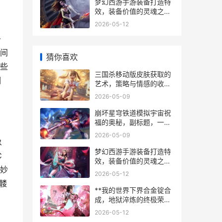
梦幻西游手游装备打造特
效，装备价值的灵魂之
光，副标题，特效如何决
2026-05-12
定你的江湖地位
条
间
猜你喜欢
些
三国杀移动版皮肤获取的
相
艺术，策略与情感的收藏
之旅
2026-05-09
崩坏星穹铁道模拟宇宙祝
福的奥秘，副标题，一场
关于概率与策略的永恒博
2026-05-09
弈
象
梦幻西游手游装备打造特
C
效，装备价值的灵魂之
妙
光，副标题，特效如何决
2026-05-12
定你的江湖地位
髅
**我的世界下界合金锭合
成，地狱淬炼的终极荣耀
**
2026-05-12