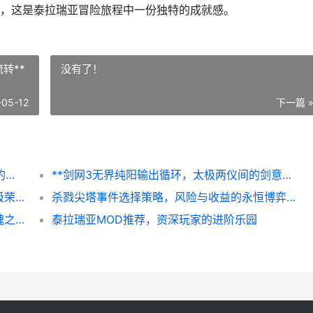
，这是泰拉瑞亚冒险旅程中一份独特的成就感。
转**
没有了！
-05-12
下一篇 
泰拉瑞亚NPC入住条件详解，打造繁荣家园的秘诀
**剑网3无界纯阳输出循环，太极两仪间的剑意流转**
**我的世界下界合金锭合成，地狱淬炼的终极荣耀**
杀戮尖塔事件选择策略，风险与收益的永恒博弈副标题
梦幻西游手游装备打造特效，装备价值的灵魂之光，副标题，特效如何决定你的江湖地位
泰拉瑞亚MOD推荐，资深玩家的进阶乐园