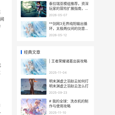
泰拉瑞亚模组推荐，资深
玩家的冒险扩展指南，副
漠
标题，开启超越原版的奇
2026-05-07
妙旅程
间
**剑网3无界纯阳输出循
的
环，太极两仪间的剑意流
转**
2026-05-12
经典文章
，
| 王者荣耀诸葛出装攻略
无
这
2025-11-04
明末渊虚之羽赵云如何打
明末渊虚之羽赵云怎么打
2025-09-23
# 我的全球：洗衣机的制
关
作与使用攻略
，
2025-11-10