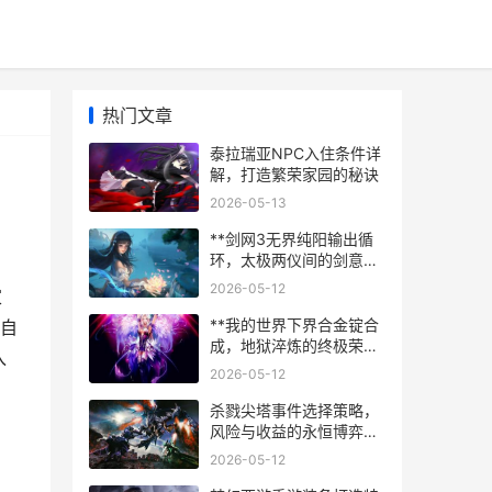
热门文章
泰拉瑞亚NPC入住条件详
解，打造繁荣家园的秘诀
2026-05-13
**剑网3无界纯阳输出循
环，太极两仪间的剑意流
转**
2026-05-12
家
**我的世界下界合金锭合
自
成，地狱淬炼的终极荣耀
入
**
2026-05-12
杀戮尖塔事件选择策略，
风险与收益的永恒博弈副
标题
2026-05-12