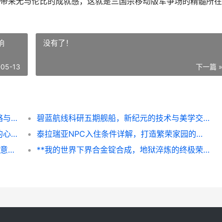
带来无与伦比的成就感，这就是三国杀移动版军争场的精髓所在
响
没有了！
-05-13
下一篇 
三国杀移动版军争场技巧，制胜之道在于谋略与应变
碧蓝航线科研五期舰船，新纪元的技术与美学交响
使命召唤手游排位上分技巧，从青铜到战神的心路历程
泰拉瑞亚NPC入住条件详解，打造繁荣家园的秘诀
**剑网3无界纯阳输出循环，太极两仪间的剑意流转**
**我的世界下界合金锭合成，地狱淬炼的终极荣耀**