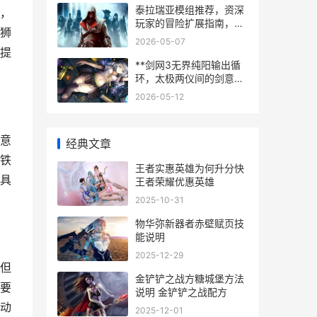
泰拉瑞亚模组推荐，资深
，
玩家的冒险扩展指南，副
狮
标题，开启超越原版的奇
2026-05-07
妙旅程
提
**剑网3无界纯阳输出循
环，太极两仪间的剑意流
转**
2026-05-12
意
经典文章
铁
王者实惠英雄为何升分快
具
王者荣耀优惠英雄
2025-10-31
物华弥新器者赤壁赋页技
能说明
2025-12-29
但
金铲铲之战方糖城堡方法
要
说明 金铲铲之战配方
动
2025-12-01