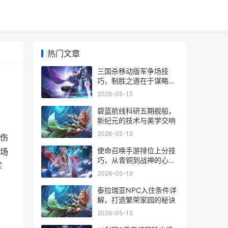
热门文章
三国杀移动版军争场技
巧，制胜之道在于谋略与
应变
2026-05-13
碧蓝航线科研五期舰船，
新纪元的技术与美学交响
2026-05-13
伤
使命召唤手游排位上分技
场
巧，从青铜到战神的心路
军
历程
2026-05-13
泰拉瑞亚NPC入住条件详
解，打造繁荣家园的秘诀
2026-05-13