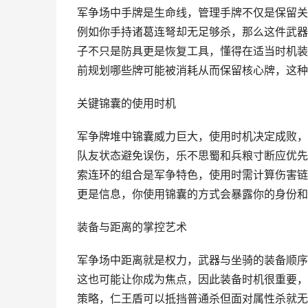
军争场中手牌是生命线，管理手牌不仅是保留关
例如你手持诸葛连弩却无足够杀，那么这件武器
子不只是防具更是恢复工具，懂得在适当时机装
前规划哪些牌可能被消耗从而保留核心牌，这种
关键锦囊的使用时机
军争牌堆中锦囊威力巨大，使用时机决定成败，
队友状态避免误伤，乐不思蜀和兵粮寸断应优先
索连环的组合是军争特色，使用时需计算伤害链
更是信息，你使用锦囊的方式会暴露你的身份和
装备与距离的掌控艺术
军争场中距离就是权力，武器与坐骑的装备顺序
这也可能让你成为焦点，因此装备时机很重要，
策略，仁王盾可以抵挡普通杀但面对属性杀就无