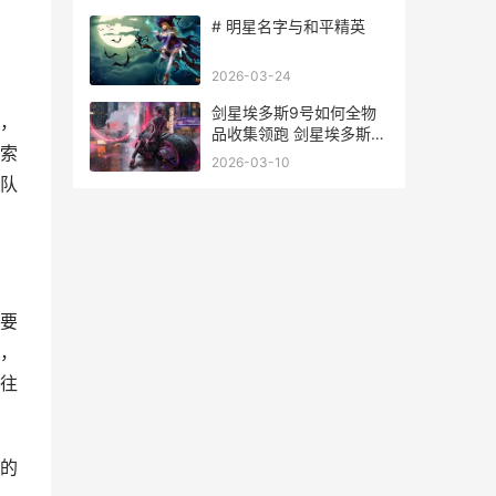
# 明星名字与和平精英
2026-03-24
剑星埃多斯9号如何全物
，
品收集领跑 剑星埃多斯9
索
号全收集
2026-03-10
队
要
，
往
的