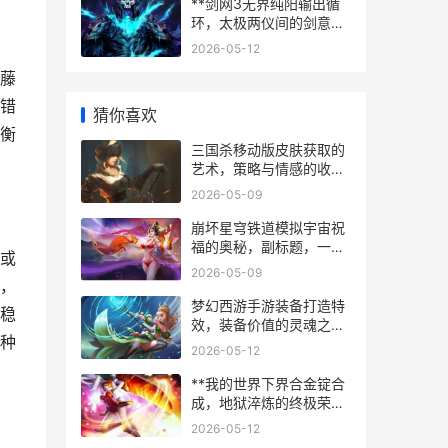
**剑网3无界纯阳输出循
环，太极两仪间的剑意流
转**
2026-05-12
藤
错
猜你喜欢
衡
三国杀移动版皮肤获取的
艺术，策略与情感的收藏
之旅
2026-05-09
崩坏星穹铁道模拟宇宙祝
福的奥秘，副标题，一场
或
关于概率与策略的永恒博
2026-05-09
弈
，
梦幻西游手游装备打造特
稳
效，装备价值的灵魂之
种
光，副标题，特效如何决
2026-05-12
定你的江湖地位
**我的世界下界合金锭合
成，地狱淬炼的终极荣耀
**
2026-05-12