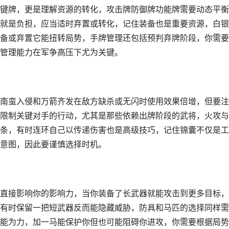
键牌，更是理解资源的转化，攻击牌防御牌功能牌需要动态平衡
就是负担，应当适时弃置或转化，记住装备也是重要资源，白银
备或弃置它能扭转局势，手牌管理还包括预判弃牌阶段，你需要
管理能力在军争高压下尤为关键。
南蛮入侵和万箭齐发在敌方缺杀或无闪时使用效果倍增，但要注
限制关键对手的行动，尤其是那些依赖出牌阶段的武将，火攻与
条，有时连环自己以传递伤害也是高级技巧，记住锦囊不仅是工
意图，因此要谨慎选择时机。
直接影响你的影响力，当你装备了长武器就能攻击到更多目标，
有时保留一把短武器反而能隐藏威胁，防具和马匹的选择同样需
能为力，加一马能保护你但也可能阻碍你进攻，你需要根据局势