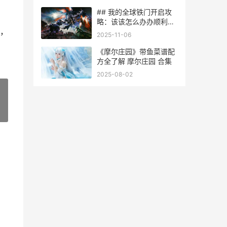
## 我的全球铁门开启攻
略：该该怎么办办顺利开
，
启铁门？
2025-11-06
《摩尔庄园》带鱼菜谱配
方全了解 摩尔庄园 合集
2025-08-02
»