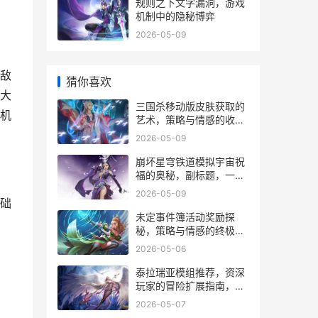
规则之下文字漏洞，游戏
机制中的隐秘博弈
2026-05-09
敌
猜你喜欢
大
三国杀移动版皮肤获取的
机
艺术，策略与情感的收藏
之旅
2026-05-09
崩坏星穹铁道模拟宇宙祝
福的奥秘，副标题，一场
关于概率与策略的永恒博
2026-05-09
弈
础
未定事件簿活动奖励探
秘，策略与情感的终极回
馈
2026-05-06
泰拉瑞亚模组推荐，资深
玩家的冒险扩展指南，副
标题，开启超越原版的奇
2026-05-07
妙旅程