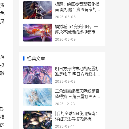
标题：绝区零音擎强化指
责
南 副标题：资深玩家的深
色
度解析与实战心得
2026-05-06
灵
模拟城市4完美闭环，一
座永不崩溃的虚拟都市
2026-05-09
落
经典文章
投
明日方舟终末地的配置标
较
准是啥子 明日方舟终末地
测试资格
2025-09-08
三角洲露娜黑天际线是否
值得抽 三角洲露娜黑天际
线头像
2025-12-23
期
|我的全球NEI使用指南：
摸
详细玩法与技巧解析|
的
2025-09-11