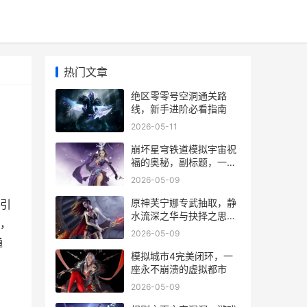
热门文章
绝区零零号空洞通关路
线，新手进阶必看指南
2026-05-11
崩坏星穹铁道模拟宇宙祝
福的奥秘，副标题，一场
关于概率与策略的永恒博
2026-05-09
弈
原神芙宁娜专武抽取，静
引
水流深之华与抉择之思，
，
副标题，静水之华与凡尘
2026-05-09
抉择
通
模拟城市4完美闭环，一
座永不崩溃的虚拟都市
2026-05-09