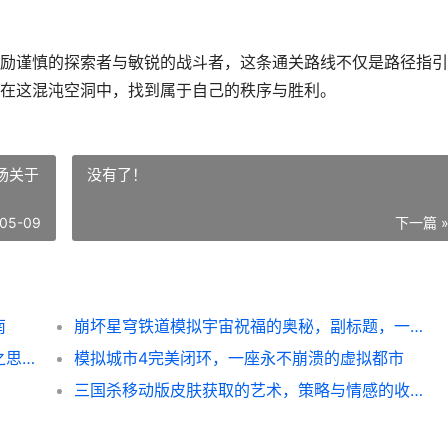
励谨慎的探索者与敏锐的战斗者，这条通关路线不仅是路径指引
在这混沌空洞中，找到属于自己的秩序与胜利。
场关于
没有了！
05-09
下一篇 
南
崩坏星穹铁道模拟宇宙祝福的奥秘，副标题，一场关于概率与策略的永恒博弈
原神芙宁娜专武抽取，静水流深之华与抉择之思，副标题，静水之华与凡尘抉择
模拟城市4完美闭环，一座永不崩溃的虚拟都市
三国杀移动版皮肤获取的艺术，策略与情感的收藏之旅