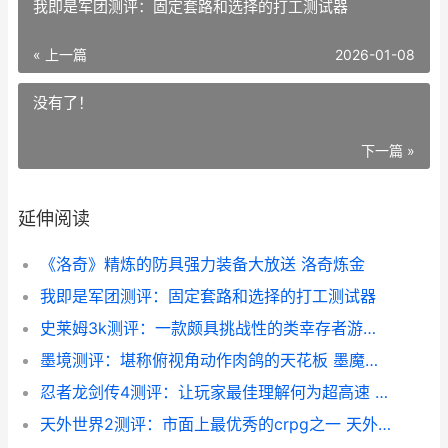
我即是军团测评：固定套路和选择的打工测试器
« 上一篇
2026-01-08
没有了！
下一篇 »
延伸阅读
《洛奇》精炼的防具强力装备大放送 洛奇炼金
我即是军团测评：固定套路和选择的打工测试器
史莱姆3k测评：一款颇具挑战性的类幸存者游戏 史莱姆sam
墨境测评：堪称俯视角动作肉鸽的天花板 墨魔镜之旅1976
忍者龙剑传4测评：让玩家最佳理解何为超高速 switch忍者龙剑传4
天外世界2测评：市面上最优秀的crpg之一 天外世界2什么时候出